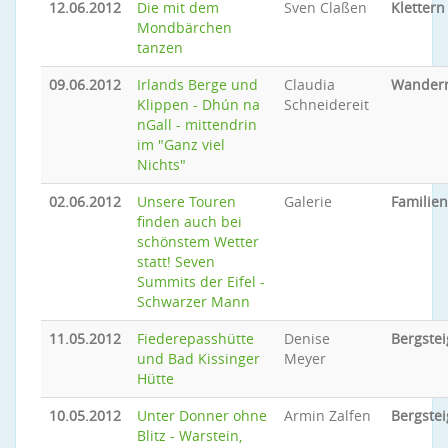
12.06.2012
Die mit dem
Sven Claßen
Klettern
Mondbärchen
tanzen
09.06.2012
Irlands Berge und
Claudia
Wander
Klippen - Dhún na
Schneidereit
nGall - mittendrin
im "Ganz viel
Nichts"
02.06.2012
Unsere Touren
Galerie
Familie
finden auch bei
schönstem Wetter
statt! Seven
Summits der Eifel -
Schwarzer Mann
11.05.2012
Fiederepasshütte
Denise
Bergste
und Bad Kissinger
Meyer
Hütte
10.05.2012
Unter Donner ohne
Armin Zalfen
Bergste
Blitz - Warstein,