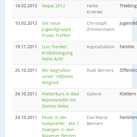
14.02.2012
Nepal 2012
Heike
Trekking
Krienke
10.02.2012
Die neue
Christoph
Jugendkl
Jugendgruppe -
Zimmermann
Erstes Treffen
19.11.2011
Luis Trenker:
Koproduktion
Familie
Erstbesteigung
Hohe Acht
25.10.2011
Wir begrüßen
Rudi Berners
Öffentli
unser 1000stes
Mitglied
24.10.2011
Kletterkurs in Bad
Galerie
Klettern
Münstereifel mit
Dennis Nebe
24.10.2011
Feuer in der
Eva-Maria
Familien
Vulkaneifel - Mit 7
Berners
Zwergen in den
Mayener Bergen