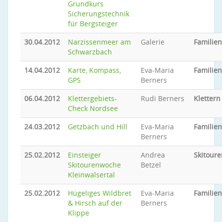
Grundkurs
Sicherungstechnik
für Bergsteiger
30.04.2012
Narzissenmeer am
Galerie
Familie
Schwarzbach
14.04.2012
Karte, Kompass,
Eva-Maria
Familie
GPS
Berners
06.04.2012
Klettergebiets-
Rudi Berners
Klettern
Check Nordsee
24.03.2012
Getzbach und Hill
Eva-Maria
Familie
Berners
25.02.2012
Einsteiger
Andrea
Skitoure
Skitourenwoche
Betzel
Kleinwalsertal
25.02.2012
Hügeliges Wildbret
Eva-Maria
Familie
& Hirsch auf der
Berners
Klippe