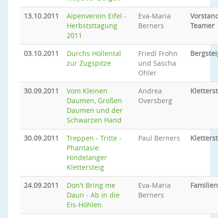
13.10.2011
Alpenverein Eifel -
Eva-Maria
Vorstand
Herbststtagung
Berners
Teamer
2011
03.10.2011
Durchs Höllental
Friedl Frohn
Bergste
zur Zugspitze
und Sascha
Ohler
30.09.2011
Vom Kleinen
Andrea
Kletters
Daumen, Großen
Oversberg
Daumen und der
Schwarzen Hand
30.09.2011
Treppen - Tritte -
Paul Berners
Kletters
Phantasie:
Hindelanger
Klettersteig
24.09.2011
Don't Bring me
Eva-Maria
Familie
Daun - Ab in die
Berners
Eis-Höhlen