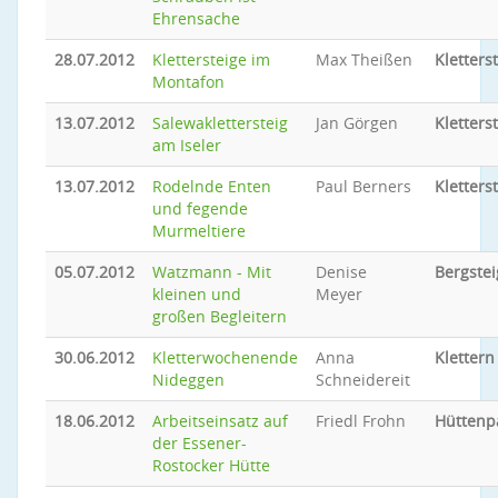
Ehrensache
28.07.2012
Klettersteige im
Max Theißen
Kletters
Montafon
13.07.2012
Salewaklettersteig
Jan Görgen
Kletters
am Iseler
13.07.2012
Rodelnde Enten
Paul Berners
Kletters
und fegende
Murmeltiere
05.07.2012
Watzmann - Mit
Denise
Bergste
kleinen und
Meyer
großen Begleitern
30.06.2012
Kletterwochenende
Anna
Klettern
Nideggen
Schneidereit
18.06.2012
Arbeitseinsatz auf
Friedl Frohn
Hüttenp
der Essener-
Rostocker Hütte