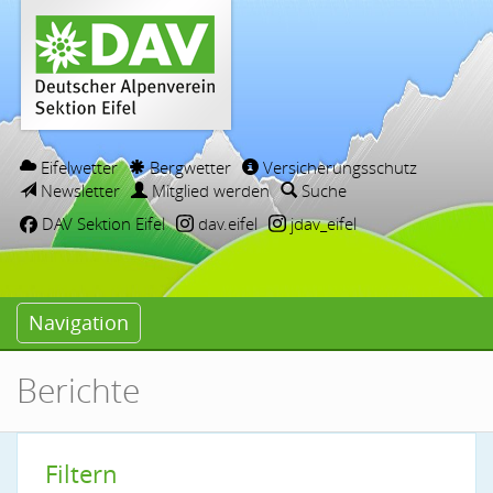
Eifelwetter
Bergwetter
Versicherungsschutz
Newsletter
Mitglied werden
Suche
DAV Sektion Eifel
dav.eifel
jdav_eifel
Navigation
Berichte
Filtern