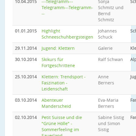
10.04.2015
---Telegramm---
Sonja
Sc
Telegramm---Telegramm-
Schmitz und
--
Bernd
Schmitz
01.01.2015
Highlight
Johannes
Sc
Schneeschuhbergsteigen
Schuck
29.11.2014
Jugend: Klettern
Galerie
Kl
30.10.2014
Skikurs für
Ralf Schwan
Al
Fortgeschrittene
25.10.2014
Klettern: Trendsport -
Anne
Ju
Faszination -
Berners
Leidenschaft
03.10.2014
Abenteuer
Eva-Maria
Fa
Manderscheid
Berners
02.10.2014
Petit Suisse und die
Sabine Sistig
Fa
"Grüne Hölle" -
und Simon
Sommerfeeling im
Sistig
Sauerland