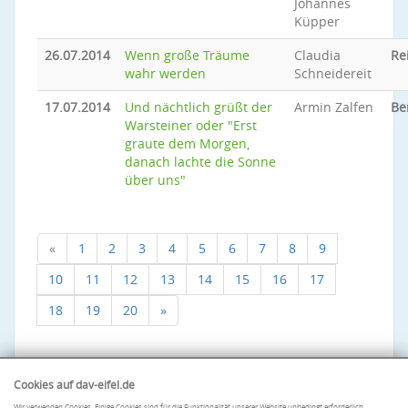
Johannes
Küpper
26.07.2014
Wenn große Träume
Claudia
Re
wahr werden
Schneidereit
17.07.2014
Und nächtlich grüßt der
Armin Zalfen
Be
Warsteiner oder "Erst
graute dem Morgen,
danach lachte die Sonne
über uns"
«
1
2
3
4
5
6
7
8
9
10
11
12
13
14
15
16
17
18
19
20
»
Cookies auf dav-eifel.de
Wir verwenden Cookies. Einige Cookies sind für die Funktionalität unserer Website unbedingt erforderlich.