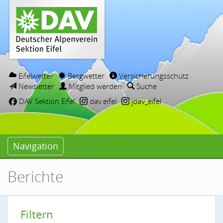
Eifelwetter
Bergwetter
Versicherungsschutz
Newsletter
Mitglied werden
Suche
DAV Sektion Eifel
dav.eifel
jdav_eifel
Navigation
Berichte
Filtern