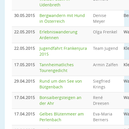
Udenbreth
30.05.2015
Bergwandern mit Hund
Denise
Be
in Österreich
Meyer
22.05.2015
Erlebniswanderung
Olga Frenkel
Wa
Ardennen
22.05.2015
Jugendfahrt Frankenjura
Team Jugend
Kl
2015
17.05.2015
Tannheimatliches
Armin Zalfen
Kl
Tourengedicht
29.04.2015
Rund um den See von
Siegfried
Wa
Bütgenbach
Krings
17.04.2015
Bonsaibergsteigen an
René
Wa
der Ahr
Dreesen
17.04.2015
Gelbes Blütenmeer am
Eva-Maria
Wa
Perlenbach
Berners