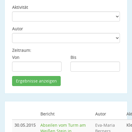
Aktivität
Autor
Zeitraum:
Von
Bis
Bericht
Autor
Akt
30.05.2015
Abseilen vom Turm am
Eva-Maria
Kl
Weißen Stein in
Berners