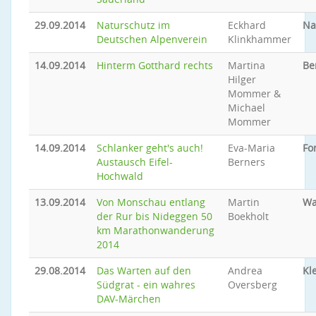
29.09.2014
Naturschutz im
Eckhard
Na
Deutschen Alpenverein
Klinkhammer
14.09.2014
Hinterm Gotthard rechts
Martina
Be
Hilger
Mommer &
Michael
Mommer
14.09.2014
Schlanker geht's auch!
Eva-Maria
Fo
Austausch Eifel-
Berners
Hochwald
13.09.2014
Von Monschau entlang
Martin
Wa
der Rur bis Nideggen 50
Boekholt
km Marathonwanderung
2014
29.08.2014
Das Warten auf den
Andrea
Kl
Südgrat - ein wahres
Oversberg
DAV-Märchen