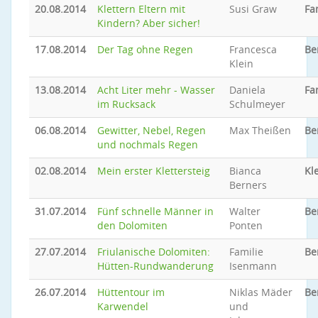
20.08.2014
Klettern Eltern mit
Susi Graw
Fa
Kindern? Aber sicher!
17.08.2014
Der Tag ohne Regen
Francesca
Be
Klein
13.08.2014
Acht Liter mehr - Wasser
Daniela
Fa
im Rucksack
Schulmeyer
06.08.2014
Gewitter, Nebel, Regen
Max Theißen
Be
und nochmals Regen
02.08.2014
Mein erster Klettersteig
Bianca
Kl
Berners
31.07.2014
Fünf schnelle Männer in
Walter
Be
den Dolomiten
Ponten
27.07.2014
Friulanische Dolomiten:
Familie
Be
Hütten-Rundwanderung
Isenmann
26.07.2014
Hüttentour im
Niklas Mäder
Be
Karwendel
und