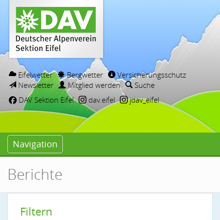
Eifelwetter
Bergwetter
Versicherungsschutz
Newsletter
Mitglied werden
Suche
DAV Sektion Eifel
dav.eifel
jdav_eifel
Navigation
Berichte
Filtern