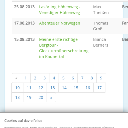
25.08.2013
Lasörling Höhenweg -
Max
Be
Venediger Höhenweg
Theißen
17.08.2013
Abenteuer Norwegen
Thomas
Fa
Groß
15.08.2013
Meine erste richtige
Bianca
Be
Bergtour -
Berners
Glockturmüberschreitung
im Kaunertal -
«
1
2
3
4
5
6
7
8
9
10
11
12
13
14
15
16
17
18
19
20
»
Cookies auf dav-eifel.de
Wir verwenden Cookies. Einige Cookies sind für die Funktionalität unserer Website unbedingt erforderlich.