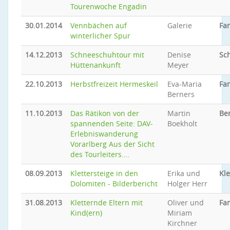
Tourenwoche Engadin
30.01.2014
Vennbächen auf
Galerie
Fam
winterlicher Spur
14.12.2013
Schneeschuhtour mit
Denise
Sc
Hüttenankunft
Meyer
22.10.2013
Herbstfreizeit Hermeskeil
Eva-Maria
Fam
Berners
11.10.2013
Das Rätikon von der
Martin
Be
spannenden Seite: DAV-
Boekholt
Erlebniswanderung
Vorarlberg Aus der Sicht
des Tourleiters….
08.09.2013
Klettersteige in den
Erika und
Kle
Dolomiten - Bilderbericht
Holger Herr
31.08.2013
Kletternde Eltern mit
Oliver und
Fam
Kind(ern)
Miriam
Kirchner