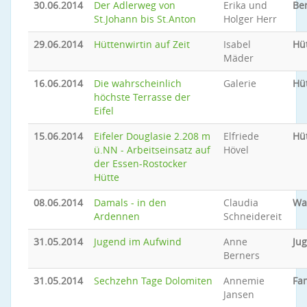
30.06.2014
Der Adlerweg von
Erika und
Be
St.Johann bis St.Anton
Holger Herr
29.06.2014
Hüttenwirtin auf Zeit
Isabel
Hü
Mäder
16.06.2014
Die wahrscheinlich
Galerie
Hü
höchste Terrasse der
Eifel
15.06.2014
Eifeler Douglasie 2.208 m
Elfriede
Hü
ü.NN - Arbeitseinsatz auf
Hövel
der Essen-Rostocker
Hütte
08.06.2014
Damals - in den
Claudia
Wa
Ardennen
Schneidereit
31.05.2014
Jugend im Aufwind
Anne
Ju
Berners
31.05.2014
Sechzehn Tage Dolomiten
Annemie
Fam
Jansen