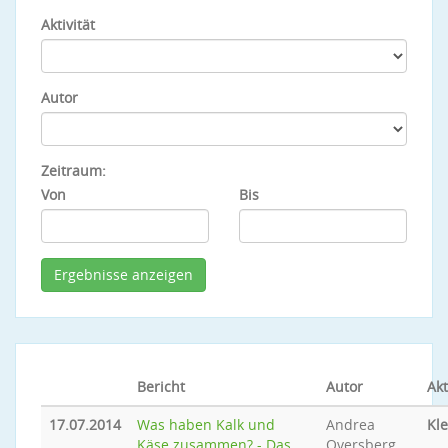
Aktivität
Autor
Zeitraum:
Von
Bis
Bericht
Autor
Akt
17.07.2014
Was haben Kalk und
Andrea
Kle
Käse zusammen? - Das
Oversberg