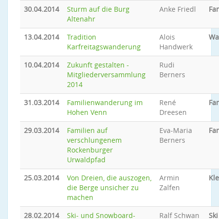
30.04.2014
Sturm auf die Burg
Anke Friedl
Fam
Altenahr
13.04.2014
Tradition
Alois
Wa
Karfreitagswanderung
Handwerk
10.04.2014
Zukunft gestalten -
Rudi
Mitgliederversammlung
Berners
2014
31.03.2014
Familienwanderung im
René
Fam
Hohen Venn
Dreesen
29.03.2014
Familien auf
Eva-Maria
Fam
verschlungenem
Berners
Rockenburger
Urwaldpfad
25.03.2014
Von Dreien, die auszogen,
Armin
Kle
die Berge unsicher zu
Zalfen
machen
28.02.2014
Ski- und Snowboard-
Ralf Schwan
Sk