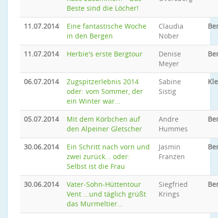
Beste sind die Löcher!
11.07.2014
Eine fantastische Woche
Claudia
Be
in den Bergen
Nober
11.07.2014
Herbie's erste Bergtour
Denise
Be
Meyer
06.07.2014
Zugspitzerlebnis 2014
Sabine
Kle
oder: vom Sommer, der
Sistig
ein Winter war...
05.07.2014
Mit dem Körbchen auf
Andre
Be
den Alpeiner Gletscher
Hummes
30.06.2014
Ein Schritt nach vorn und
Jasmin
Be
zwei zurück... oder:
Franzen
Selbst ist die Frau
30.06.2014
Vater-Sohn-Hüttentour
Siegfried
Be
Vent ...und täglich grüßt
Krings
das Murmeltier...