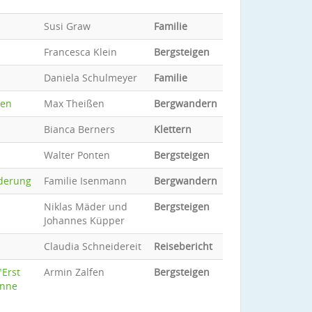
Susi Graw
Familie
Francesca Klein
Bergsteigen
Daniela Schulmeyer
Familie
gen
Max Theißen
Bergwandern
Bianca Berners
Klettern
Walter Ponten
Bergsteigen
nderung
Familie Isenmann
Bergwandern
Niklas Mäder und
Bergsteigen
Johannes Küpper
Claudia Schneidereit
Reisebericht
"Erst
Armin Zalfen
Bergsteigen
onne