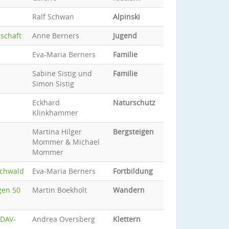
Ralf Schwan
Alpinski
nschaft
Anne Berners
Jugend
Eva-Maria Berners
Familie
Sabine Sistig und
Familie
Simon Sistig
Eckhard
Naturschutz
Klinkhammer
Martina Hilger
Bergsteigen
Mommer & Michael
Mommer
ochwald
Eva-Maria Berners
Fortbildung
gen 50
Martin Boekholt
Wandern
 DAV-
Andrea Oversberg
Klettern