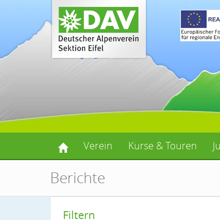
Verein
Kurse & Touren
J
Berichte
Filtern