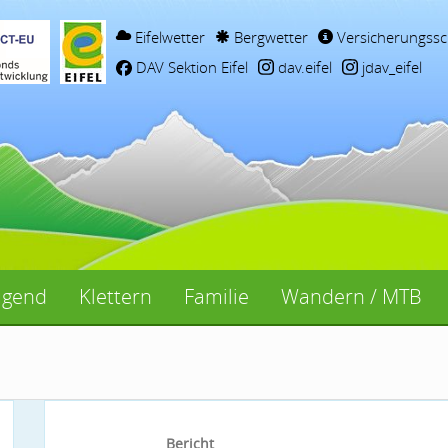
Eifelwetter
Bergwetter
Versicherungssc
DAV Sektion Eifel
dav.eifel
jdav_eifel
ugend
Klettern
Familie
Wandern / MTB
Bericht