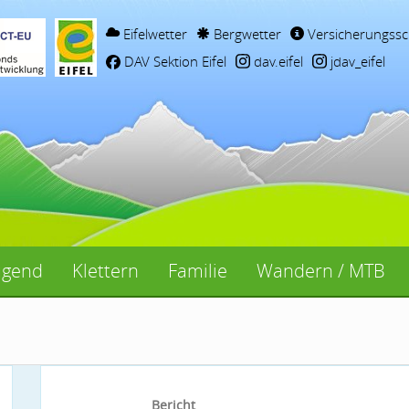
Eifelwetter
Bergwetter
Versicherungssc
DAV Sektion Eifel
dav.eifel
jdav_eifel
ugend
Klettern
Familie
Wandern / MTB
Bericht