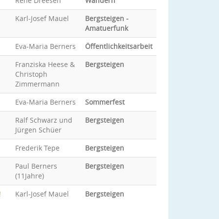
René Dreesen
Wandern
Karl-Josef Mauel
Bergsteigen -
Amatuerfunk
Eva-Maria Berners
Öffentlichkeitsarbeit
Franziska Heese &
Bergsteigen
Christoph
Zimmermann
Eva-Maria Berners
Sommerfest
Ralf Schwarz und
Bergsteigen
Jürgen Schüer
Frederik Tepe
Bergsteigen
Paul Berners
Bergsteigen
(11Jahre)
!
Karl-Josef Mauel
Bergsteigen