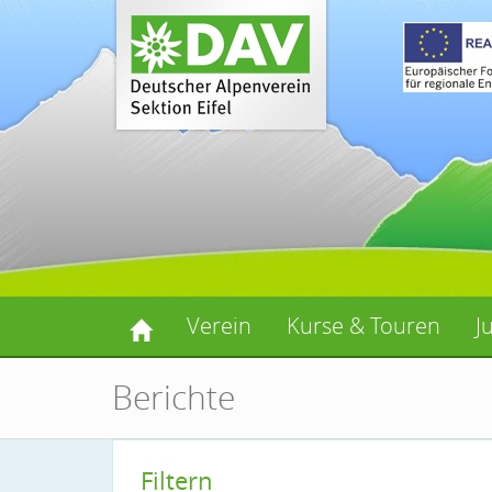
Verein
Kurse & Touren
J
Berichte
Filtern