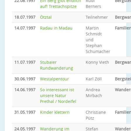
22.08.1997
Ein Berg gibt endlich
Rudi
Bergste
auf! Trettachspitze
Berners
18.07.1997
Ötztal
Teilnehmer
Bergwa
14.07.1997
Radau in Madau
Martin
Familien
Schmidt
und
Stephan
Schumacher
11.07.1997
Stubaier
Konny Vieth
Bergwa
Rundwanderung
30.06.1997
Westalpentour
Karl Zöll
Bergste
14.06.1997
So interessant ist
Andrea
Wander
unsere Natur
Mirbach
Prethal / Nordeifel
31.05.1997
Kinder klettern
Christiane
Familien
Pütz
24.05.1997
Wanderung im
Stefan
Wander