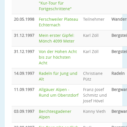
"Kur-Tour für
Fortgeschrittene"
20.05.1998
Ferschweiler Plateau
Teilnehmer
Wander
Echternach
31.12.1997
Mein erster Gipfel:
Karl Zöll
Bergste
Mönch 4099 Meter
31.12.1997
Von der Hohen Acht
Karl Zöll
Bergste
bis zur höchsten
Acht
14.09.1997
Radeln für Jung und
Christiane
Radeln
Alt
Pütz
11.09.1997
Allgäuer Alpen -
Franz-Josef
Bergwa
Rund um Oberstdorf
Schmitz und
Josef Hövel
03.09.1997
Berchtesgadener
Konny Vieth
Bergwa
Alpen