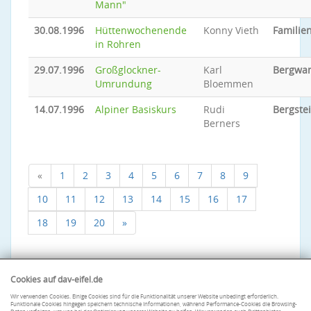
Mann"
30.08.1996
Hüttenwochenende
Konny Vieth
Familien
in Rohren
29.07.1996
Großglockner-
Karl
Bergwa
Umrundung
Bloemmen
14.07.1996
Alpiner Basiskurs
Rudi
Bergste
Berners
«
1
2
3
4
5
6
7
8
9
10
11
12
13
14
15
16
17
18
19
20
»
Cookies auf dav-eifel.de
Wir verwenden Cookies. Einige Cookies sind für die Funktionalität unserer Website unbedingt erforderlich.
Funktionale Cookies hingegen speichern technische Informationen, während Performance-Cookies die Browsing-