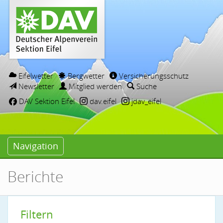
Eifelwetter
Bergwetter
Versicherungsschutz
Newsletter
Mitglied werden
Suche
DAV Sektion Eifel
dav.eifel
jdav_eifel
Navigation
Berichte
Filtern