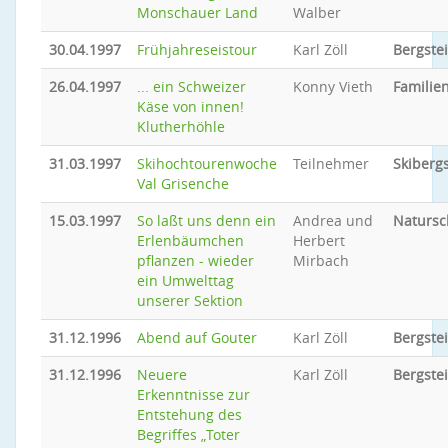
Monschauer Land
Walber
30.04.1997
Frühjahreseistour
Karl Zöll
Bergste
26.04.1997
... ein Schweizer
Konny Vieth
Familien
Käse von innen!
Klutherhöhle
31.03.1997
Skihochtourenwoche
Teilnehmer
Skiberg
Val Grisenche
15.03.1997
So laßt uns denn ein
Andrea und
Natursc
Erlenbäumchen
Herbert
pflanzen - wieder
Mirbach
ein Umwelttag
unserer Sektion
31.12.1996
Abend auf Gouter
Karl Zöll
Bergste
31.12.1996
Neuere
Karl Zöll
Bergste
Erkenntnisse zur
Entstehung des
Begriffes „Toter