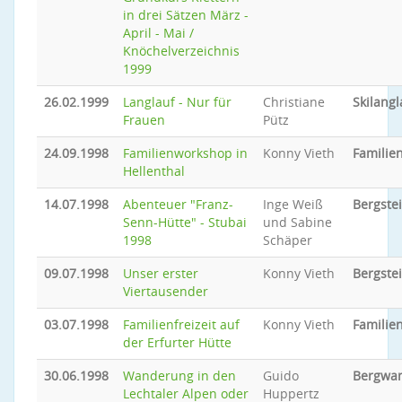
in drei Sätzen März -
April - Mai /
Knöchelverzeichnis
1999
26.02.1999
Langlauf - Nur für
Christiane
Skilangl
Frauen
Pütz
24.09.1998
Familienworkshop in
Konny Vieth
Familie
Hellenthal
14.07.1998
Abenteuer "Franz-
Inge Weiß
Bergste
Senn-Hütte" - Stubai
und Sabine
1998
Schäper
09.07.1998
Unser erster
Konny Vieth
Bergste
Viertausender
03.07.1998
Familienfreizeit auf
Konny Vieth
Familien
der Erfurter Hütte
30.06.1998
Wanderung in den
Guido
Bergwa
Lechtaler Alpen oder
Huppertz