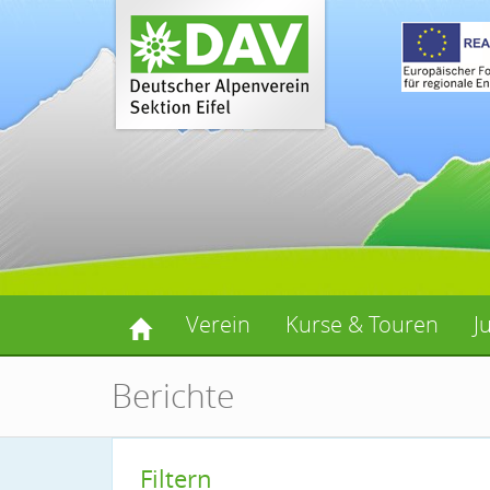
Verein
Kurse & Touren
J
Berichte
Filtern