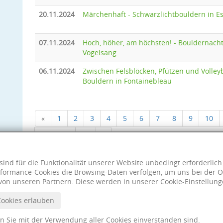
20.11.2024
Märchenhaft - Schwarzlichtbouldern in E
07.11.2024
Hoch, höher, am höchsten! - Bouldernacht
Vogelsang
06.11.2024
Zwischen Felsblöcken, Pfützen und Volleyb
Bouldern in Fontainebleau
«
1
2
3
4
5
6
7
8
9
10
18
19
20
»
sind für die Funktionalität unserer Website unbedingt erforderlic
formance-Cookies die Browsing-Daten verfolgen, um uns bei der O
von unseren Partnern. Diese werden in unserer Cookie-Einstellung
Cookies erlauben
nn Sie mit der Verwendung aller Cookies einverstanden sind.