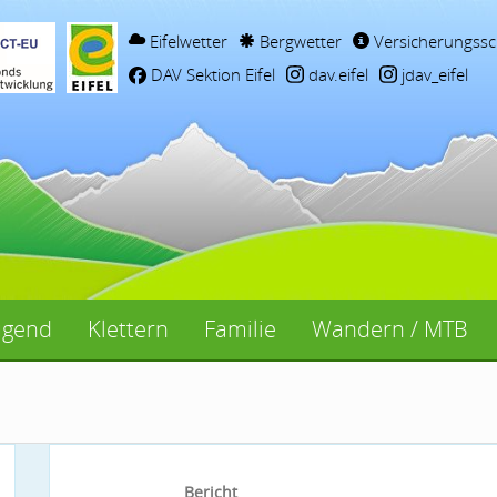
Eifelwetter
Bergwetter
Versicherungssc
DAV Sektion Eifel
dav.eifel
jdav_eifel
ugend
Klettern
Familie
Wandern / MTB
Bericht