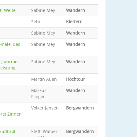
. Weite.
Sabine Mey
Wandern
Sebi
Klettern
Sabine Mey
Wandern
Finale, das
Sabine Mey
Wandern
r, warmes
Sabine Mey
Wandern
Leistung
Martin Auen
Hochtour
Markus
Wandern
Flieger
Volker Jansen
Bergwandern
rei Zinnen“
üdtirol
Steffi Walber
Bergwandern