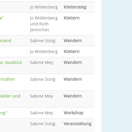
Jo Wildenberg
Klettersteig
e“
Jo Wildenberg
Klettern
und Ruth
Jenniches
enland
Sabine Sistig
Wandern
Jo Wildenberg
Klettern
r, Ausblick
Sabine Mey
Wandern
nhaften
Sabine Sistig
Wandern
nwälder und
Sabine Mey
Wandern
ung"
Sabine Mey
Workshop
Sabine Sistig
Veranstaltung