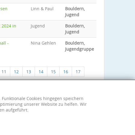
ssen
Linn & Paul
Bouldern,
Jugend
 2024 in
Jugend
Bouldern,
Jugend
all -
Nina Gehlen
Bouldern,
Jugendgruppe
11
12
13
14
15
16
17
h. Funktionale Cookies hingegen speichern
ptimierung unserer Website zu helfen. Wir
en aufgeführt.