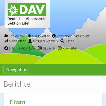
Eifelwetter
Bergwetter
Versicherungsschutz
Newsletter
Mitglied werden
Suche
DAV Sektion Eifel
dav.eifel
jdav_eifel
Navigation
Berichte
Filtern