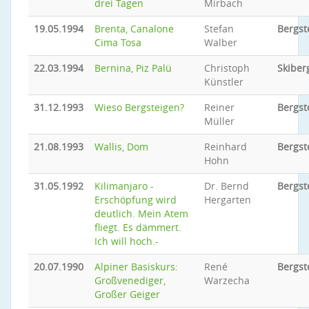
drei Tagen
Mirbach
19.05.1994
Brenta, Canalone
Stefan
Bergst
Cima Tosa
Walber
22.03.1994
Bernina, Piz Palü
Christoph
Skiber
Künstler
31.12.1993
Wieso Bergsteigen?
Reiner
Bergst
Müller
21.08.1993
Wallis, Dom
Reinhard
Bergst
Hohn
31.05.1992
Kilimanjaro -
Dr. Bernd
Bergst
Erschöpfung wird
Hergarten
deutlich. Mein Atem
fliegt. Es dämmert.
Ich will hoch.-
20.07.1990
Alpiner Basiskurs:
René
Bergst
Großvenediger,
Warzecha
Großer Geiger