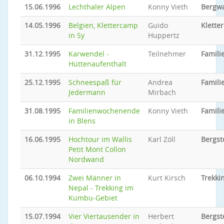
15.06.1996
Lechthaler Alpen
Konny Vieth
Bergw
14.05.1996
Belgien, Klettercamp
Guido
Klette
in Sy
Huppertz
31.12.1995
Karwendel -
Teilnehmer
Familie
Hüttenaufenthalt
25.12.1995
Schneespaß für
Andrea
Familie
Jedermann
Mirbach
31.08.1995
Familienwochenende
Konny Vieth
Familie
in Blens
16.06.1995
Hochtour im Wallis
Karl Zöll
Bergst
Petit Mont Collon
Nordwand
06.10.1994
Zwei Männer in
Kurt Kirsch
Trekki
Nepal - Trekking im
Kumbu-Gebiet
15.07.1994
Vier Viertausender in
Herbert
Bergst