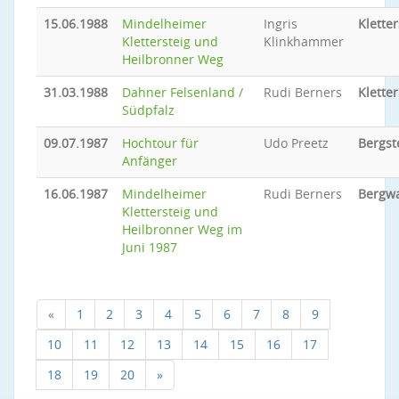
15.06.1988
Mindelheimer
Ingris
Kletter
Klettersteig und
Klinkhammer
Heilbronner Weg
31.03.1988
Dahner Felsenland /
Rudi Berners
Klette
Südpfalz
09.07.1987
Hochtour für
Udo Preetz
Bergst
Anfänger
16.06.1987
Mindelheimer
Rudi Berners
Bergw
Klettersteig und
Heilbronner Weg im
Juni 1987
«
1
2
3
4
5
6
7
8
9
10
11
12
13
14
15
16
17
18
19
20
»