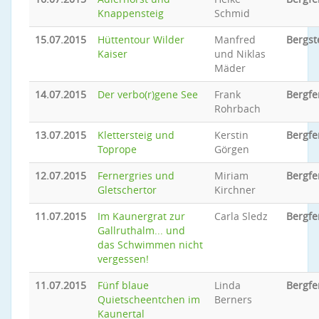
Knappensteig
Schmid
15.07.2015
Hüttentour Wilder
Manfred
Bergst
Kaiser
und Niklas
Mäder
14.07.2015
Der verbo(r)gene See
Frank
Bergfe
Rohrbach
13.07.2015
Klettersteig und
Kerstin
Bergfe
Toprope
Görgen
12.07.2015
Fernergries und
Miriam
Bergfe
Gletschertor
Kirchner
11.07.2015
Im Kaunergrat zur
Carla Sledz
Bergfe
Gallruthalm... und
das Schwimmen nicht
vergessen!
11.07.2015
Fünf blaue
Linda
Bergfe
Quietscheentchen im
Berners
Kaunertal