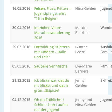
16.05.2016
Felsen, Fluss, Fritten –
Nina Gehlen
Jugend
Jugendpfingstfahrt
''16 in Belgien
30.04.2016
Im Hohen Venn:
Martin
Wande
Marathonwanderung
Boekholt
2016
29.03.2016
Fortbildung "Klettern
Günter
Ausbi
mit Kindern - Halle
Goetz
Famili
und Fels"
05.03.2016
Saubere Vennfische
Eva-Maria
Famil
Berners
31.12.2015
Ick blicke wat, dat du
Jenny
Skifrei
nit blickst und dat is
Gehlen
grün...Skipiste!
04.12.2015
Oh du Fröhliche..!
Jenny und
Jugend
Schlittschuh-Laufen
Nina Gehlen
mit der Jugend