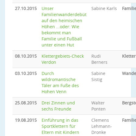
27.10.2015
Unser
Sabine Karls
Famil
Familienwanderdebüt
auf den heimischen
Höhen ...oder: Wie
bekommt man
Familie und Fußball
unter einen Hut
08.10.2015
Klettergebiets-Check
Rudi
Klette
Verdon
Berners
03.10.2015
Durch
Sabine
Wande
wildromantische
Sistig
Täler am Fuße des
Hohen Venn
25.08.2015
Drei Zinnen und
Walter
Bergst
sechs Freunde
Ponten
19.08.2015
Einführung in das
Clemens
Famili
Sportklettern für
Lehmann-
Eltern mit Kindern
Dronke