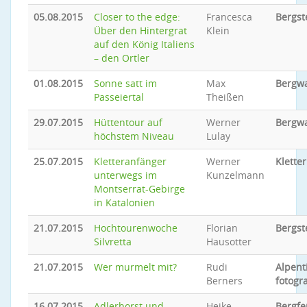
05.08.2015
Closer to the edge:
Francesca
Bergst
Über den Hintergrat
Klein
auf den König Italiens
– den Ortler
01.08.2015
Sonne satt im
Max
Bergw
Passeiertal
Theißen
29.07.2015
Hüttentour auf
Werner
Bergw
höchstem Niveau
Lulay
25.07.2015
Kletteranfänger
Werner
Klette
unterwegs im
Kunzelmann
Montserrat-Gebirge
in Katalonien
21.07.2015
Hochtourenwoche
Florian
Bergst
Silvretta
Hausotter
21.07.2015
Wer murmelt mit?
Rudi
Alpent
Berners
fotogr
16.07.2015
Adlerhorst und
Heike
Bergfe