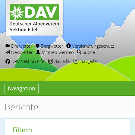
Eifelwetter
Bergwetter
Versicherungsschutz
Newsletter
Mitglied werden
Suche
DAV Sektion Eifel
dav.eifel
jdav_eifel
Navigation
Berichte
Filtern