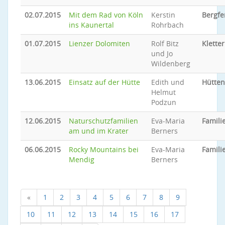
02.07.2015
Mit dem Rad von Köln
Kerstin
Bergfe
ins Kaunertal
Rohrbach
01.07.2015
Lienzer Dolomiten
Rolf Bitz
Klette
und Jo
Wildenberg
13.06.2015
Einsatz auf der Hütte
Edith und
Hütten
Helmut
Podzun
12.06.2015
Naturschutzfamilien
Eva-Maria
Famili
am und im Krater
Berners
06.06.2015
Rocky Mountains bei
Eva-Maria
Famili
Mendig
Berners
«
1
2
3
4
5
6
7
8
9
10
11
12
13
14
15
16
17