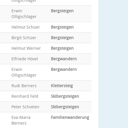
Olligschläger
Erwin
Bergsteigen
Olligschläger
Helmut Schüer
Bergsteigen
Birgit Schüer
Bergsteigen
Helmut Werner
Bergsteigen
Elfriede Hövel
Bergwandern
Erwin
Bergwandern
Olligschläger
Rudi Berners
Klettersteig
Reinhard Feld
Skibergsteigen
Peter Schotten
Skibergsteigen
Eva-Maria
Familienwanderung
Berners