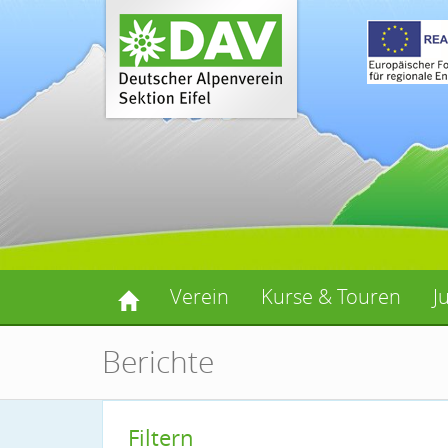
Verein
Kurse & Touren
J
Berichte
Filtern