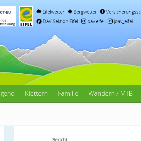
Eifelwetter
Bergwetter
Versicherungssc
DAV Sektion Eifel
dav.eifel
jdav_eifel
ugend
Klettern
Familie
Wandern / MTB
Bericht