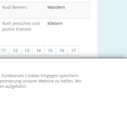
Rudi Berners
Wandern
Ruth Jenniches und
Klettern
Jasmin Franzen
11
12
13
14
15
16
17
h. Funktionale Cookies hingegen speichern
ptimierung unserer Website zu helfen. Wir
en aufgeführt.