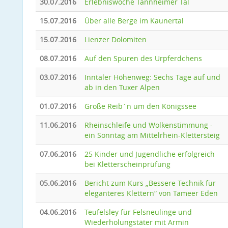
30.07.2016
Erlebniswoche Tannheimer Tal
15.07.2016
Über alle Berge im Kaunertal
15.07.2016
Lienzer Dolomiten
08.07.2016
Auf den Spuren des Urpferdchens
03.07.2016
Inntaler Höhenweg: Sechs Tage auf und
ab in den Tuxer Alpen
01.07.2016
Große Reib´n um den Königssee
11.06.2016
Rheinschleife und Wolkenstimmung -
ein Sonntag am Mittelrhein-Klettersteig
07.06.2016
25 Kinder und Jugendliche erfolgreich
bei Kletterscheinprüfung
05.06.2016
Bericht zum Kurs „Bessere Technik für
eleganteres Klettern“ von Tameer Eden
04.06.2016
Teufelsley für Felsneulinge und
Wiederholungstäter mit Armin