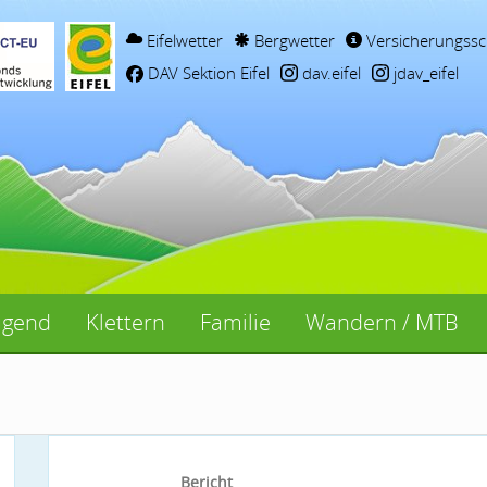
Eifelwetter
Bergwetter
Versicherungssc
DAV Sektion Eifel
dav.eifel
jdav_eifel
ugend
Klettern
Familie
Wandern / MTB
Bericht