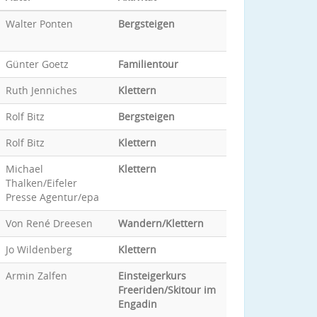
Walter Ponten
Bergsteigen
Günter Goetz
Familientour
Ruth Jenniches
Klettern
Rolf Bitz
Bergsteigen
Rolf Bitz
Klettern
Michael
Klettern
Thalken/Eifeler
Presse Agentur/epa
Von René Dreesen
Wandern/Klettern
Jo Wildenberg
Klettern
Armin Zalfen
Einsteigerkurs
Freeriden/Skitour im
Engadin