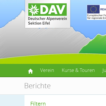
Verein
Kurse & Touren
J
Berichte
Filtern