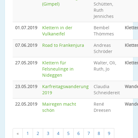
(Gimpel)
Schütten,
Ruth
Jenniches
01.07.2019
Klettern in der
Bembel
Klette
Vulkaneifel
Thömmes
07.06.2019
Road to Frankenjura
Andreas
Klette
Schröder
27.05.2019
Klettern für
Walter, Oli,
Klette
Felsneulinge in
Ruth, Jo
Nideggen
23.05.2019
Karfreitagswanderung
Claudia
Wand
2019
Schneidereit
22.05.2019
Mairegen macht
René
Wand
schön
Dreesen
«
1
2
3
4
5
6
7
8
9