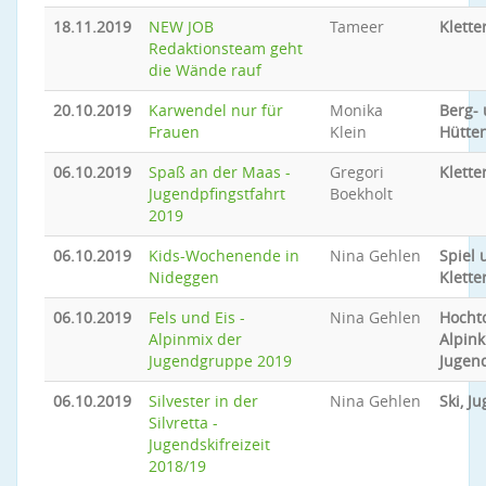
18.11.2019
NEW JOB
Tameer
Klette
Redaktionsteam geht
die Wände rauf
20.10.2019
Karwendel nur für
Monika
Berg-
Frauen
Klein
Hütte
06.10.2019
Spaß an der Maas -
Gregori
Klette
Jugendpfingstfahrt
Boekholt
2019
06.10.2019
Kids-Wochenende in
Nina Gehlen
Spiel 
Nideggen
Klette
06.10.2019
Fels und Eis -
Nina Gehlen
Hocht
Alpinmix der
Alpink
Jugendgruppe 2019
Jugen
06.10.2019
Silvester in der
Nina Gehlen
Ski, J
Silvretta -
Jugendskifreizeit
2018/19