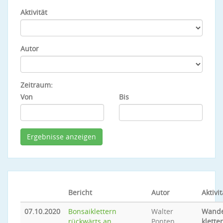
Aktivität
Autor
Zeitraum:
Von
Bis
Bericht
Autor
Aktivit
07.10.2020
Bonsaiklettern
Walter
Wande
rückwärts an
Ponten
klette