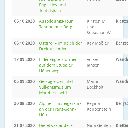
Engelsley und
Teufelsloch
06.10.2020
Ausbildungs-Tour
Kirsten M.
Klette
Tannheimer Berge
und
Sebastian W
06.10.2020
Osttirol – im Reich der
Kay Moßler
Bergs
Dreitausender
17.09.2020
Eifler Gipfelstürmer
Volker
Wand
auf dem Stubaier
Jansen
Höhenweg
05.09.2020
Geologie der Eifel:
Martin
Wand
Vulkanismus um
Boekholt
Manderscheid
30.08.2020
Alpiner Einsteigerkurs
Regina
Bergs
an der Franz-Senn-
Kappenstein
Hütte
21.07.2020
Die etwas andere
Nina Gehlen
Klette