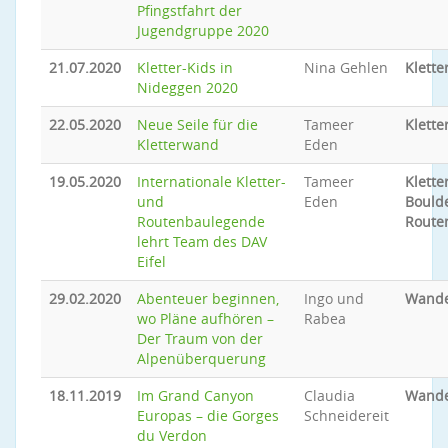
Pfingstfahrt der
Jugendgruppe 2020
21.07.2020
Kletter-Kids in
Nina Gehlen
Klette
Nideggen 2020
22.05.2020
Neue Seile für die
Tameer
Klette
Kletterwand
Eden
19.05.2020
Internationale Kletter-
Tameer
Klette
und
Eden
Bould
Routenbaulegende
Route
lehrt Team des DAV
Eifel
29.02.2020
Abenteuer beginnen,
Ingo und
Wand
wo Pläne aufhören –
Rabea
Der Traum von der
Alpenüberquerung
18.11.2019
Im Grand Canyon
Claudia
Wand
Europas – die Gorges
Schneidereit
du Verdon