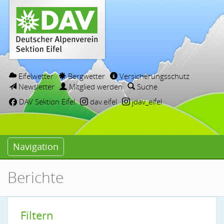
Eifelwetter
Bergwetter
Versicherungsschutz
Newsletter
Mitglied werden
Suche
DAV Sektion Eifel
dav.eifel
jdav_eifel
Navigation
Berichte
Filtern