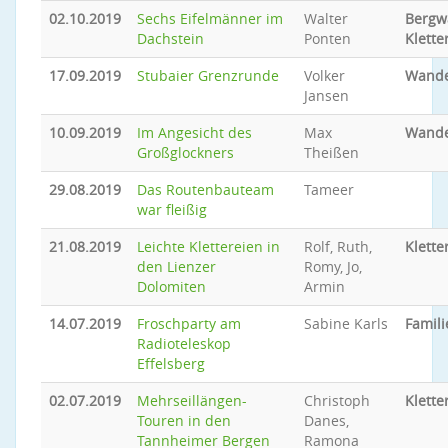
02.10.2019
Sechs Eifelmänner im
Walter
Bergw
Dachstein
Ponten
Klette
17.09.2019
Stubaier Grenzrunde
Volker
Wand
Jansen
10.09.2019
Im Angesicht des
Max
Wand
Großglockners
Theißen
29.08.2019
Das Routenbauteam
Tameer
war fleißig
21.08.2019
Leichte Klettereien in
Rolf, Ruth,
Klette
den Lienzer
Romy, Jo,
Dolomiten
Armin
14.07.2019
Froschparty am
Sabine Karls
Famil
Radioteleskop
Effelsberg
02.07.2019
Mehrseillängen-
Christoph
Klette
Touren in den
Danes,
Tannheimer Bergen
Ramona