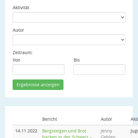
Aktivität
Autor
Zeitraum:
Von
Bis
Bericht
Autor
Akti
14.11.2022
Bergsteigen und Brot
Jenny
Jug
backen in der Schweiz –
Gehlen