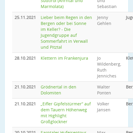
Südtirol (Ahrntal und
und
Marmolata)
Sebastian
25.11.2021
Lieber beim Regen in den
Jenny
Jug
Bergen oder bei Sonne
Gehlen
im Keller? - Die
Jugendgruppe auf
Sommerfahrt in Verwall
und Pitztal
28.10.2021
Klettern im Frankenjura
Jo
Kle
Wildenberg,
Ruth
Jenniches
21.10.2021
Grödnertal in den
Walter
Ber
Dolomiten
Ponten
21.10.2021
„Eifler Gipfelstürmer“ auf
Volker
Ber
dem Tauern Höhenweg
Jansen
mit Highlight
Großglockner
20.10.2021
Sarntaler Hufeisentour
Max
Be