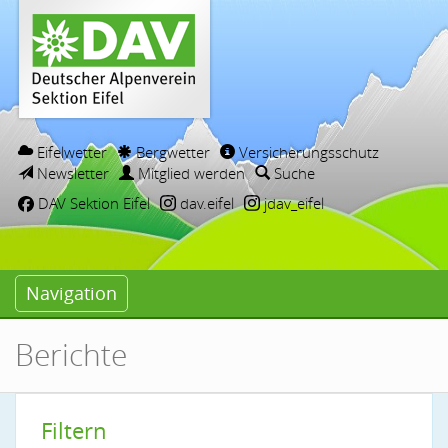
Eifelwetter
Bergwetter
Versicherungsschutz
Newsletter
Mitglied werden
Suche
DAV Sektion Eifel
dav.eifel
jdav_eifel
Navigation
Berichte
Filtern