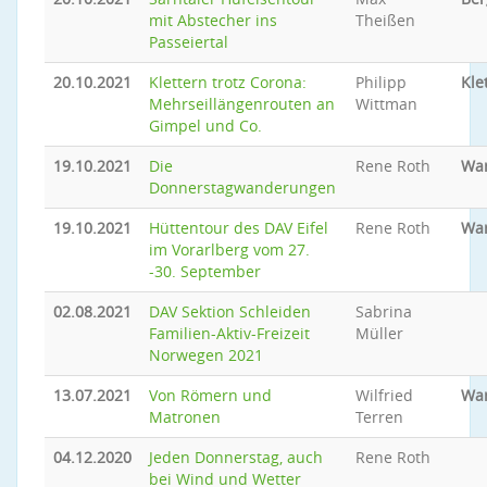
mit Abstecher ins
Theißen
Passeiertal
20.10.2021
Klettern trotz Corona:
Philipp
Kle
Mehrseillängenrouten an
Wittman
Gimpel und Co.
19.10.2021
Die
Rene Roth
Wa
Donnerstagwanderungen
19.10.2021
Hüttentour des DAV Eifel
Rene Roth
Wa
im Vorarlberg vom 27.
-30. September
02.08.2021
DAV Sektion Schleiden
Sabrina
Familien-Aktiv-Freizeit
Müller
Norwegen 2021
13.07.2021
Von Römern und
Wilfried
Wa
Matronen
Terren
04.12.2020
Jeden Donnerstag, auch
Rene Roth
bei Wind und Wetter