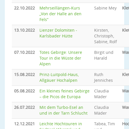
22.10.2022
Mehrseillängen-Kurs
Sabine Mey
Kle
„Von der Halle an den
Fels“
13.10.2022
Lienzer Dolomiten -
Kirsten,
Kle
Karlsbader Hütte
Christoph,
Sabine, Rolf
07.10.2022
Totes Gebirge: Unsere
Birgit und
Wa
Tour in die Wüste der
Harald
Alpen
15.08.2022
Prinz-Luitpold-Haus,
Ruth
Kle
Allgäuer Hochalpen
Jenniches
05.08.2022
Ein kleines feines Gebirge
Claudia
Wa
– die Picos de Europa
Mäder
26.07.2022
Mit dem Turbo-Esel an
Claudia
Wa
und in der Tarn Schlucht
Mäder
12.12.2021
Leichte Hochtouren in
Tabea, Tim
Hoc