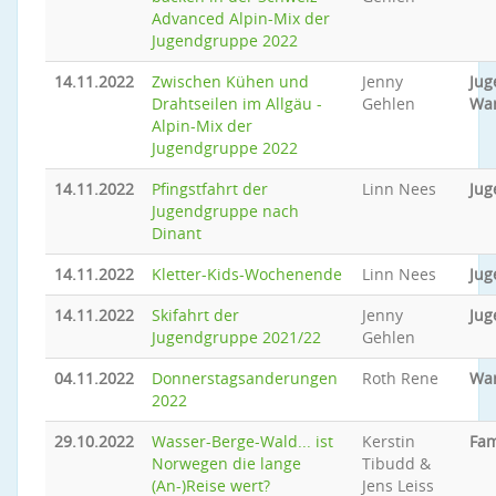
Advanced Alpin-Mix der
Jugendgruppe 2022
14.11.2022
Zwischen Kühen und
Jenny
Jug
Drahtseilen im Allgäu -
Gehlen
Wa
Alpin-Mix der
Jugendgruppe 2022
14.11.2022
Pfingstfahrt der
Linn Nees
Jug
Jugendgruppe nach
Dinant
14.11.2022
Kletter-Kids-Wochenende
Linn Nees
Jug
14.11.2022
Skifahrt der
Jenny
Jug
Jugendgruppe 2021/22
Gehlen
04.11.2022
Donnerstagsanderungen
Roth Rene
Wa
2022
29.10.2022
Wasser-Berge-Wald... ist
Kerstin
Fam
Norwegen die lange
Tibudd &
(An-)Reise wert?
Jens Leiss