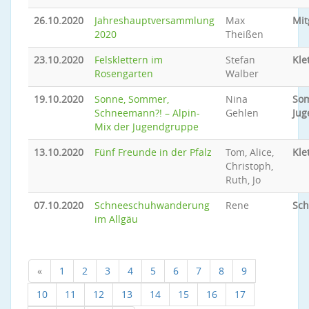
26.10.2020
Jahreshauptversammlung
Max
Mit
2020
Theißen
23.10.2020
Felsklettern im
Stefan
Kle
Rosengarten
Walber
19.10.2020
Sonne, Sommer,
Nina
So
Schneemann?! – Alpin-
Gehlen
Jug
Mix der Jugendgruppe
13.10.2020
Fünf Freunde in der Pfalz
Tom, Alice,
Kle
Christoph,
Ruth, Jo
07.10.2020
Schneeschuhwanderung
Rene
Sc
im Allgäu
«
1
2
3
4
5
6
7
8
9
10
11
12
13
14
15
16
17