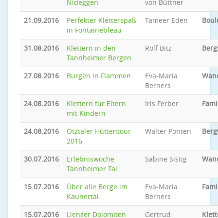
Nideggen
von Büttner
21.09.2016
Perfekter Kletterspaß
Tameer Eden
Boul
in Fontainebleau
31.08.2016
Klettern in den
Rolf Bitz
Berg
Tannheimer Bergen
27.08.2016
Burgen in Flammen
Eva-Maria
Wan
Berners
24.08.2016
Klettern für Eltern
Iris Ferber
Fami
mit Kindern
24.08.2016
Ötztaler Hüttentour
Walter Ponten
Ber
2016
30.07.2016
Erlebniswoche
Sabine Sistig
Wan
Tannheimer Tal
15.07.2016
Über alle Berge im
Eva-Maria
Famil
Kaunertal
Berners
15.07.2016
Lienzer Dolomiten
Gertrud
Klet