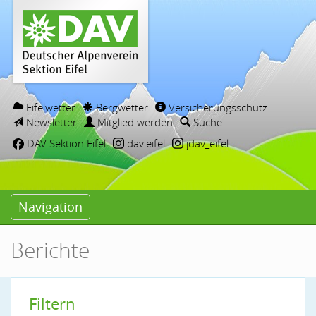
Eifelwetter
Bergwetter
Versicherungsschutz
Newsletter
Mitglied werden
Suche
DAV Sektion Eifel
dav.eifel
jdav_eifel
Navigation
Berichte
Filtern