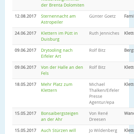
der Brenta Dolomiten
12.08.2017
Sternennacht am
Günter Goetz
Fami
Astropeiler
24.06.2017
Klettern im Pütt in
Ruth Jenniches
Klet
Duisburg
09.06.2017
Drytooling nach
Rolf Bitz
Berg
Eifeler Art
09.06.2017
Von der Halle an den
Rolf Bitz
Klet
Fels
18.05.2017
Mehr Platz zum
Michael
Klet
Klettern
Thalken/Eifeler
Presse
Agentur/epa
15.05.2017
Bonsaibergsteigen
Von René
Wand
an der Ahr
Dreesen
15.05.2017
Auch Stürzen will
Jo Wildenberg
Klet