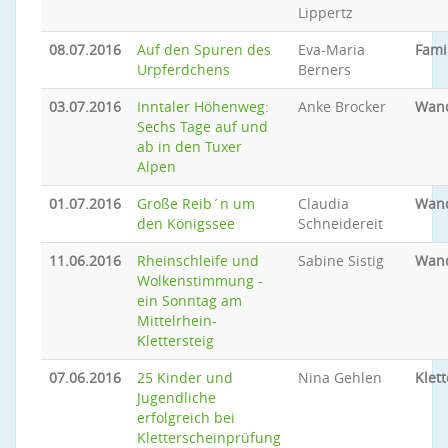
Lippertz
08.07.2016
Auf den Spuren des
Eva-Maria
Famil
Urpferdchens
Berners
03.07.2016
Inntaler Höhenweg:
Anke Brocker
Wan
Sechs Tage auf und
ab in den Tuxer
Alpen
01.07.2016
Große Reib´n um
Claudia
Wan
den Königssee
Schneidereit
11.06.2016
Rheinschleife und
Sabine Sistig
Wan
Wolkenstimmung -
ein Sonntag am
Mittelrhein-
Klettersteig
07.06.2016
25 Kinder und
Nina Gehlen
Klet
Jugendliche
erfolgreich bei
Kletterscheinprüfung