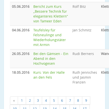
05.06.2016
Bericht zum Kurs
Rolf Bitz
Klet
„Bessere Technik für
eleganteres Klettern“
von Tameer Eden
04.06.2016
Teufelsley für
Jan Schmitz
Klet
Felsneulinge und
Wiederholungstäter
mit Armin
26.05.2016
Bei den Gämsen - Ein
Rudi Berners
Wan
Abend in den
Hochvogesen
18.05.2016
Kurs: Von der Halle
Ruth Jenniches
Klet
an den Fels
und Jasmin
Franzen
«
1
2
3
4
5
6
7
8
9
10
11
12
13
14
15
16
17