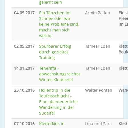
gelernt sein
04.05.2017
Ein Tänzchen im
Armin Zalfen
Eins
Schnee oder wo
Free
keine Probleme sind,
im E
macht man sich
welche
02.05.2017
Spürbarer Erfolg
Tameer Eden
Klet
durch gezieltes
Boul
Training
14.01.2017
Teneriffa –
Tameer Eden
Klet
abwechslungsreiches
Winter-Kletterziel
23.10.2016
Höllentrip in die
Walter Ponten
Wan
Teufelsschlucht -
Eine abenteuerliche
Wanderung in der
Südeifel
07.10.2016
Kletterkids in
Lina und Sara
Klet