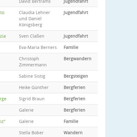
David Bertrams
Jugendfahrt
sto
Claudia Lehner
Jugendfahrt
und Daniel
Königsberg
zia
Sven Claßen
Jugendfahrt
Eva-Maria Berners
Familie
Christoph
Bergwandern
Zimmermann
Sabine Sistig
Bergsteigen
Heike Günther
Bergferien
erge
Sigrid Braun
Bergferien
Galerie
Bergferien
iz"
Galerie
Familie
Stella Bober
Wandern