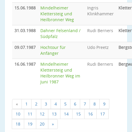
15.06.1988
Mindelheimer
Ingris
Kletter
Klettersteig und
Klinkhammer
Heilbronner Weg
31.03.1988
Dahner Felsenland /
Rudi Berners
Klette
Südpfalz
09.07.1987
Hochtour für
Udo Preetz
Bergst
Anfänger
16.06.1987
Mindelheimer
Rudi Berners
Bergw
Klettersteig und
Heilbronner Weg im
Juni 1987
«
1
2
3
4
5
6
7
8
9
10
11
12
13
14
15
16
17
18
19
20
»