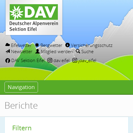
Eifelwetter
Bergwetter
Versicherungsschutz
Newsletter
Mitglied werden
Suche
DAV Sektion Eifel
dav.eifel
jdav_eifel
Navigation
Berichte
Filtern