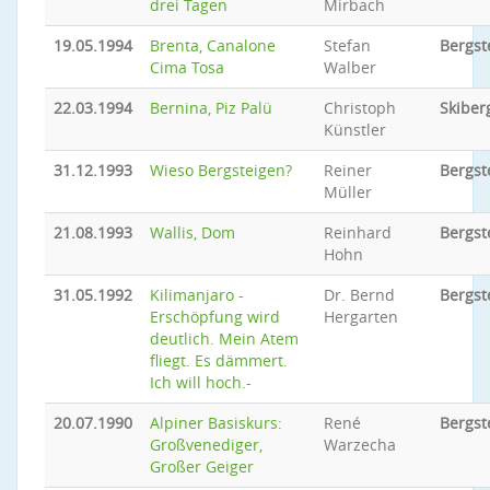
drei Tagen
Mirbach
19.05.1994
Brenta, Canalone
Stefan
Bergst
Cima Tosa
Walber
22.03.1994
Bernina, Piz Palü
Christoph
Skiber
Künstler
31.12.1993
Wieso Bergsteigen?
Reiner
Bergst
Müller
21.08.1993
Wallis, Dom
Reinhard
Bergst
Hohn
31.05.1992
Kilimanjaro -
Dr. Bernd
Bergst
Erschöpfung wird
Hergarten
deutlich. Mein Atem
fliegt. Es dämmert.
Ich will hoch.-
20.07.1990
Alpiner Basiskurs:
René
Bergst
Großvenediger,
Warzecha
Großer Geiger