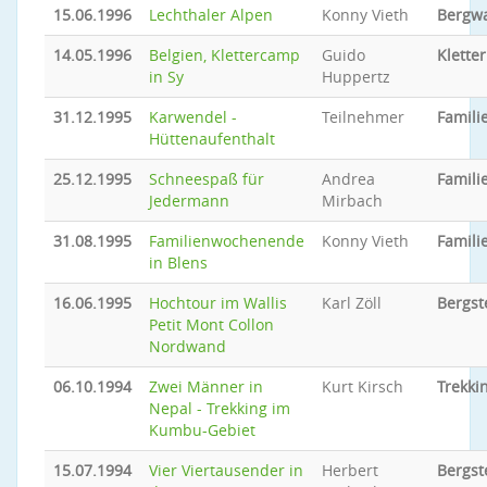
15.06.1996
Lechthaler Alpen
Konny Vieth
Bergw
14.05.1996
Belgien, Klettercamp
Guido
Klette
in Sy
Huppertz
31.12.1995
Karwendel -
Teilnehmer
Familie
Hüttenaufenthalt
25.12.1995
Schneespaß für
Andrea
Familie
Jedermann
Mirbach
31.08.1995
Familienwochenende
Konny Vieth
Familie
in Blens
16.06.1995
Hochtour im Wallis
Karl Zöll
Bergst
Petit Mont Collon
Nordwand
06.10.1994
Zwei Männer in
Kurt Kirsch
Trekki
Nepal - Trekking im
Kumbu-Gebiet
15.07.1994
Vier Viertausender in
Herbert
Bergst