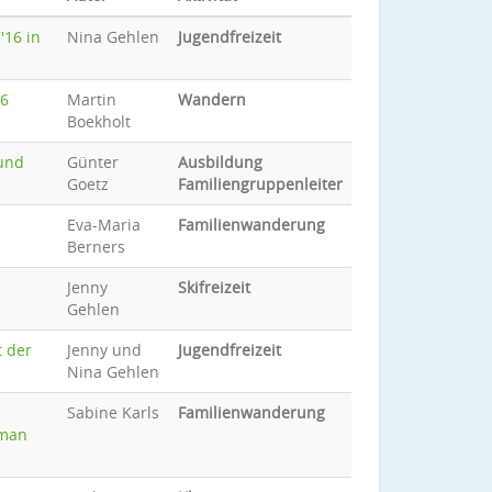
'16 in
Nina Gehlen
Jugendfreizeit
16
Martin
Wandern
Boekholt
 und
Günter
Ausbildung
Goetz
Familiengruppenleiter
Eva-Maria
Familienwanderung
Berners
Jenny
Skifreizeit
Gehlen
t der
Jenny und
Jugendfreizeit
Nina Gehlen
Sabine Karls
Familienwanderung
 man