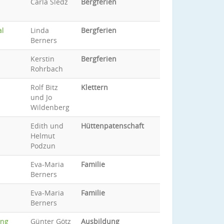
Carla Sledz
Bergferien
al
Linda
Bergferien
Berners
Kerstin
Bergferien
Rohrbach
Rolf Bitz
Klettern
und Jo
Wildenberg
Edith und
Hüttenpatenschaft
Helmut
Podzun
Eva-Maria
Familie
Berners
Eva-Maria
Familie
Berners
ang
Günter Götz
Ausbildung