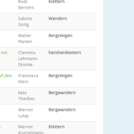
Rudi
Klettern
Berners
s
Sabine
Wandern
Sistig
Walter
Bergsteigen
Ponten
 mit
Clemens
Familienklettern
Lehmann-
Dronke
uf den
Francesca
Bergsteigen
Klein
Max
Bergwandern
Theißen
Werner
Bergwandern
Lulay
-
Werner
Klettern
Kunzelmann