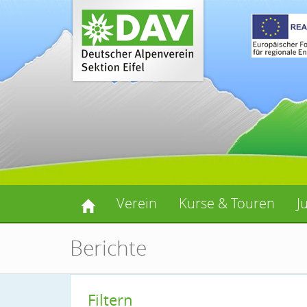
Verein
Kurse & Touren
J
Berichte
Filtern