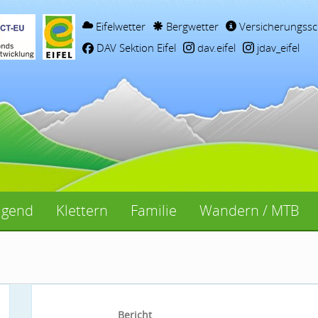
Eifelwetter
Bergwetter
Versicherungssc
DAV Sektion Eifel
dav.eifel
jdav_eifel
ugend
Klettern
Familie
Wandern / MTB
Bericht