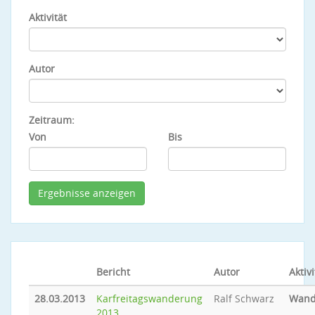
Aktivität
Autor
Zeitraum:
Von
Bis
Bericht
Autor
Aktivi
28.03.2013
Karfreitagswanderung
Ralf Schwarz
Wand
2013