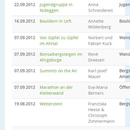
22.09.2012
Jugendgruppe in
Anna
Jugen
Nideggen
Schneidereit
16.09.2012
Bouldern in Urft
Annette
Boul
Wildenberg
07.09.2012
Von Gipfel zu Gipfel
Norbert und
Wand
im Ahrtal
Fabian Kuck
07.09.2012
Bonsaibergsteigen im
René
Wand
Ahrgebirge
Dreesen
07.09.2012
Summits on the Air
Karl-Josef
Bergs
Mauel
Amat
07.09.2012
Marathon an der
Eva-Maria
Öffen
Kletterwand
Berners
19.08.2012
Wetterstein
Franziska
Bergs
Heese &
Christoph
Zimmermann