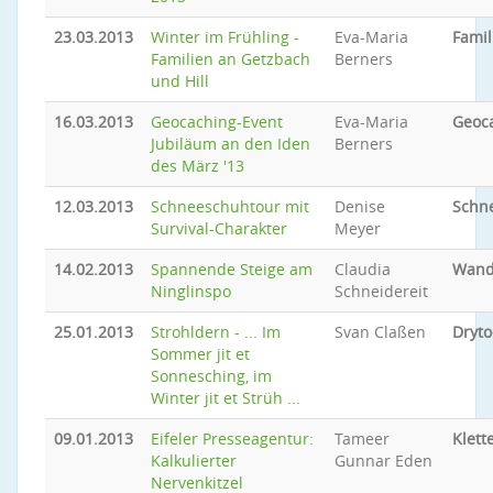
23.03.2013
Winter im Frühling -
Eva-Maria
Famil
Familien an Getzbach
Berners
und Hill
16.03.2013
Geocaching-Event
Eva-Maria
Geoc
Jubiläum an den Iden
Berners
des März '13
12.03.2013
Schneeschuhtour mit
Denise
Schn
Survival-Charakter
Meyer
14.02.2013
Spannende Steige am
Claudia
Wand
Ninglinspo
Schneidereit
25.01.2013
Strohldern - ... Im
Svan Claßen
Dryto
Sommer jit et
Sonnesching, im
Winter jit et Strüh ...
09.01.2013
Eifeler Presseagentur:
Tameer
Klett
Kalkulierter
Gunnar Eden
Nervenkitzel