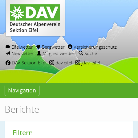
Eifelwetter
Bergwetter
Versicherungsschutz
Newsletter
Mitglied werden
Suche
DAV Sektion Eifel
dav.eifel
jdav_eifel
Navigation
Berichte
Filtern