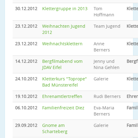
30.12.2012
Klettergruppe in 2013
Tom
Klett
Hoffmann
23.12.2012
Weihnachten Jugend
Team Jugend
Klett
2012
23.12.2012
Weihnachtsklettern
Anne
Klett
Berners
14.12.2012
Bergfilmabend vom
Jenny und
Berg
JDAV Eifel
Nina Gehlen
24.10.2012
Kletterkurs "Toprope"
Galerie
Klett
Bad Münstereifel
19.10.2012
Ehrenamtlertreffen
Rudi Berners
Ehren
06.10.2012
Familienfreizeit Diez
Eva-Maria
Famil
Berners
29.09.2012
Gnome am
Galerie
Famil
Scharteberg