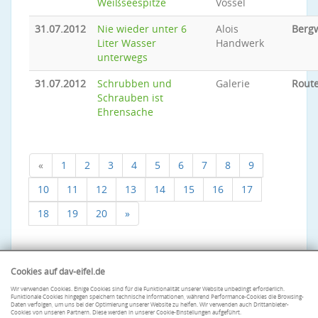
Weißseespitze
Vossel
31.07.2012
Nie wieder unter 6
Alois
Berg
Liter Wasser
Handwerk
unterwegs
31.07.2012
Schrubben und
Galerie
Rout
Schrauben ist
Ehrensache
«
1
2
3
4
5
6
7
8
9
10
11
12
13
14
15
16
17
18
19
20
»
Cookies auf dav-eifel.de
Wir verwenden Cookies. Einige Cookies sind für die Funktionalität unserer Website unbedingt erforderlich.
Funktionale Cookies hingegen speichern technische Informationen, während Performance-Cookies die Browsing-
Daten verfolgen, um uns bei der Optimierung unserer Website zu helfen. Wir verwenden auch Drittanbieter-
Cookies von unseren Partnern. Diese werden in unserer Cookie-Einstellungen aufgeführt.