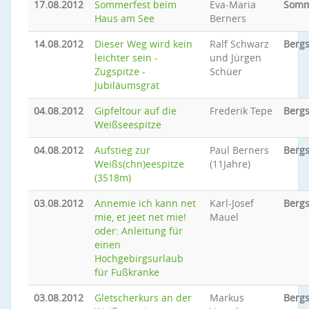
17.08.2012
Sommerfest beim
Eva-Maria
Somm
Haus am See
Berners
14.08.2012
Dieser Weg wird kein
Ralf Schwarz
Bergs
leichter sein -
und Jürgen
Zugspitze -
Schüer
Jubiläumsgrat
04.08.2012
Gipfeltour auf die
Frederik Tepe
Bergs
Weißseespitze
04.08.2012
Aufstieg zur
Paul Berners
Bergs
Weißs(chn)eespitze
(11Jahre)
(3518m)
03.08.2012
Annemie ich kann net
Karl-Josef
Bergs
mie, et jeet net mie!
Mauel
oder: Anleitung für
einen
Hochgebirgsurlaub
für Fußkranke
03.08.2012
Gletscherkurs an der
Markus
Bergs