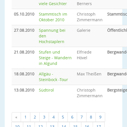
viele Gesichter
Berners
05.10.2010
Stammtisch im
Christoph
Stammtis
Oktober 2010
Zimmermann
27.08.2010
Spannung bei
Galerie
Öffentlich
den
Hochstaplern
21.08.2010
Stufen und
Elfriede
Bergwand
Steige - Wandern
Hövel
in Algund
18.08.2010
Allgäu -
Max Theißen
Bergwand
Steinbock -Tour
13.08.2010
Südtirol
Christoph
Bergsteig
Zimmermann
«
1
2
3
4
5
6
7
8
9
10
11
12
13
14
15
16
17