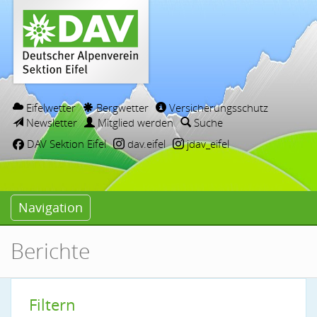
Eifelwetter
Bergwetter
Versicherungsschutz
Newsletter
Mitglied werden
Suche
DAV Sektion Eifel
dav.eifel
jdav_eifel
Navigation
Berichte
Filtern