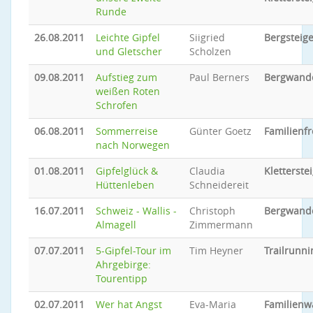
Runde
26.08.2011
Leichte Gipfel
Siigried
Bergsteig
und Gletscher
Scholzen
09.08.2011
Aufstieg zum
Paul Berners
Bergwand
weißen Roten
Schrofen
06.08.2011
Sommerreise
Günter Goetz
Familienfr
nach Norwegen
01.08.2011
Gipfelglück &
Claudia
Kletterste
Hüttenleben
Schneidereit
16.07.2011
Schweiz - Wallis -
Christoph
Bergwand
Almagell
Zimmermann
07.07.2011
5-Gipfel-Tour im
Tim Heyner
Trailrunni
Ahrgebirge:
Tourentipp
02.07.2011
Wer hat Angst
Eva-Maria
Familien