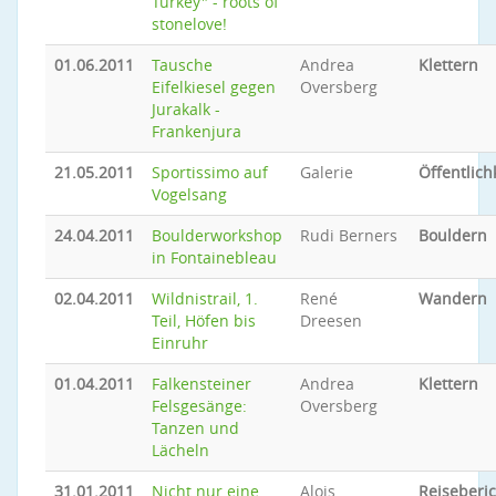
Turkey" - roots of
stonelove!
01.06.2011
Tausche
Andrea
Klettern
Eifelkiesel gegen
Oversberg
Jurakalk -
Frankenjura
21.05.2011
Sportissimo auf
Galerie
Öffentlich
Vogelsang
24.04.2011
Boulderworkshop
Rudi Berners
Bouldern
in Fontainebleau
02.04.2011
Wildnistrail, 1.
René
Wandern
Teil, Höfen bis
Dreesen
Einruhr
01.04.2011
Falkensteiner
Andrea
Klettern
Felsgesänge:
Oversberg
Tanzen und
Lächeln
31.01.2011
Nicht nur eine
Alois
Reiseberic