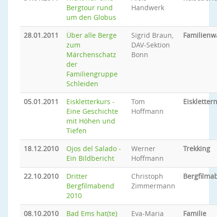
Bergtour rund
Handwerk
um den Globus
28.01.2011
Über alle Berge
Sigrid Braun,
Familien
zum
DAV-Sektion
Märchenschatz
Bonn
der
Familiengruppe
Schleiden
05.01.2011
Eiskletterkurs -
Tom
Eiskletter
Eine Geschichte
Hoffmann
mit Höhen und
Tiefen
18.12.2010
Ojos del Salado -
Werner
Trekking
Ein Bildbericht
Hoffmann
22.10.2010
Dritter
Christoph
Bergfilma
Bergfilmabend
Zimmermann
2010
08.10.2010
Bad Ems hat(te)
Eva-Maria
Familie