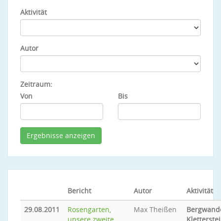
Aktivität
Autor
Zeitraum:
Von
Bis
Bericht
Autor
Aktivität
29.08.2011
Rosengarten,
Max Theißen
Bergwande
unsere zweite
Kletterste