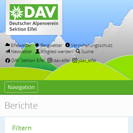
Eifelwetter
Bergwetter
Versicherungsschutz
Newsletter
Mitglied werden
Suche
DAV Sektion Eifel
dav.eifel
jdav_eifel
Navigation
Berichte
Filtern