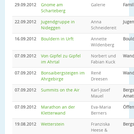
29.09.2012
Gnome am
Galerie
Famil
Scharteberg
22.09.2012
Jugendgruppe in
Anna
Jugen
Nideggen
Schneidereit
16.09.2012
Bouldern in Urft
Annette
Boul
Wildenberg
07.09.2012
Von Gipfel zu Gipfel
Norbert und
Wand
im Ahrtal
Fabian Kuck
07.09.2012
Bonsaibergsteigen im
René
Wand
Ahrgebirge
Dreesen
07.09.2012
Summits on the Air
Karl-Josef
Bergs
Mauel
Amat
07.09.2012
Marathon an der
Eva-Maria
Öffen
Kletterwand
Berners
19.08.2012
Wetterstein
Franziska
Bergs
Heese &