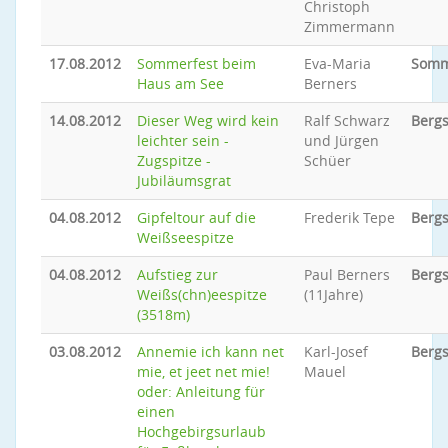
Christoph
Zimmermann
17.08.2012
Sommerfest beim
Eva-Maria
Somm
Haus am See
Berners
14.08.2012
Dieser Weg wird kein
Ralf Schwarz
Bergs
leichter sein -
und Jürgen
Zugspitze -
Schüer
Jubiläumsgrat
04.08.2012
Gipfeltour auf die
Frederik Tepe
Bergs
Weißseespitze
04.08.2012
Aufstieg zur
Paul Berners
Bergs
Weißs(chn)eespitze
(11Jahre)
(3518m)
03.08.2012
Annemie ich kann net
Karl-Josef
Bergs
mie, et jeet net mie!
Mauel
oder: Anleitung für
einen
Hochgebirgsurlaub