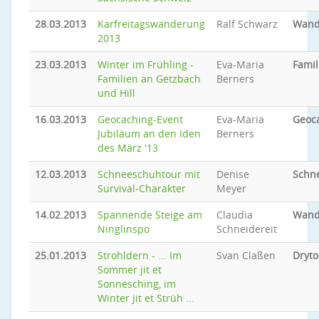
28.03.2013
Karfreitagswanderung
Ralf Schwarz
Wand
2013
23.03.2013
Winter im Frühling -
Eva-Maria
Famil
Familien an Getzbach
Berners
und Hill
16.03.2013
Geocaching-Event
Eva-Maria
Geoc
Jubiläum an den Iden
Berners
des März '13
12.03.2013
Schneeschuhtour mit
Denise
Schn
Survival-Charakter
Meyer
14.02.2013
Spannende Steige am
Claudia
Wand
Ninglinspo
Schneidereit
25.01.2013
Strohldern - ... Im
Svan Claßen
Dryto
Sommer jit et
Sonnesching, im
Winter jit et Strüh ...