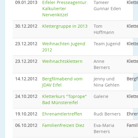
09.01.2013
Eifeler Presseagentur:
Tameer
Klett
Kalkulierter
Gunnar Eden
Nervenkitzel
30.12.2012
Klettergruppe in 2013
Tom
Klett
Hoffmann
23.12.2012
Weihnachten Jugend
Team Jugend
Klett
2012
23.12.2012
Weihnachtsklettern
Anne
Klett
Berners
14.12.2012
Bergfilmabend vom
Jenny und
Berg
JDAV Eifel
Nina Gehlen
24.10.2012
Kletterkurs "Toprope"
Galerie
Klett
Bad Münstereifel
19.10.2012
Ehrenamtlertreffen
Rudi Berners
Ehren
06.10.2012
Familienfreizeit Diez
Eva-Maria
Famil
Berners