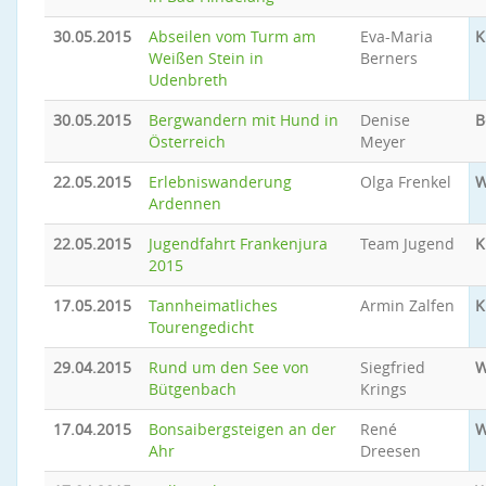
30.05.2015
Abseilen vom Turm am
Eva-Maria
K
Weißen Stein in
Berners
Udenbreth
30.05.2015
Bergwandern mit Hund in
Denise
B
Österreich
Meyer
22.05.2015
Erlebniswanderung
Olga Frenkel
W
Ardennen
22.05.2015
Jugendfahrt Frankenjura
Team Jugend
K
2015
17.05.2015
Tannheimatliches
Armin Zalfen
K
Tourengedicht
29.04.2015
Rund um den See von
Siegfried
W
Bütgenbach
Krings
17.04.2015
Bonsaibergsteigen an der
René
W
Ahr
Dreesen