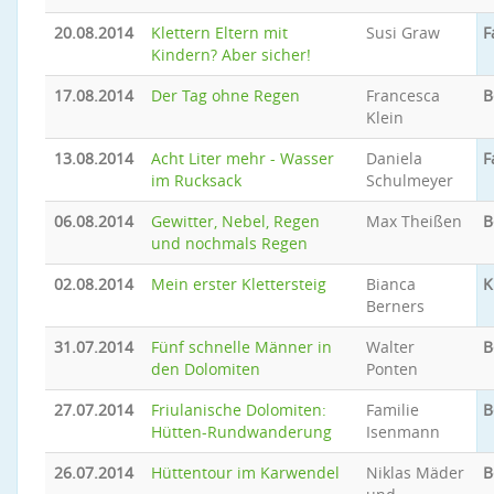
20.08.2014
Klettern Eltern mit
Susi Graw
F
Kindern? Aber sicher!
17.08.2014
Der Tag ohne Regen
Francesca
B
Klein
13.08.2014
Acht Liter mehr - Wasser
Daniela
F
im Rucksack
Schulmeyer
06.08.2014
Gewitter, Nebel, Regen
Max Theißen
B
und nochmals Regen
02.08.2014
Mein erster Klettersteig
Bianca
K
Berners
31.07.2014
Fünf schnelle Männer in
Walter
B
den Dolomiten
Ponten
27.07.2014
Friulanische Dolomiten:
Familie
B
Hütten-Rundwanderung
Isenmann
26.07.2014
Hüttentour im Karwendel
Niklas Mäder
B