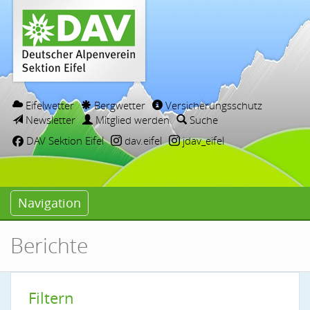
Eifelwetter
Bergwetter
Versicherungsschutz
Newsletter
Mitglied werden
Suche
DAV Sektion Eifel
dav.eifel
jdav_eifel
Navigation
Berichte
Filtern