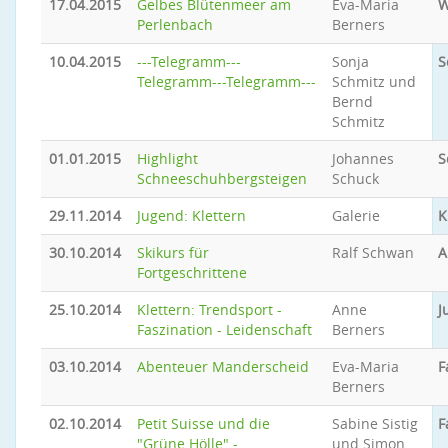
17.04.2015
Gelbes Blütenmeer am
Eva-Maria
W
Perlenbach
Berners
10.04.2015
---Telegramm---
Sonja
S
Telegramm---Telegramm---
Schmitz und
Bernd
Schmitz
01.01.2015
Highlight
Johannes
S
Schneeschuhbergsteigen
Schuck
29.11.2014
Jugend: Klettern
Galerie
K
30.10.2014
Skikurs für
Ralf Schwan
A
Fortgeschrittene
25.10.2014
Klettern: Trendsport -
Anne
J
Faszination - Leidenschaft
Berners
03.10.2014
Abenteuer Manderscheid
Eva-Maria
F
Berners
02.10.2014
Petit Suisse und die
Sabine Sistig
F
"Grüne Hölle" -
und Simon