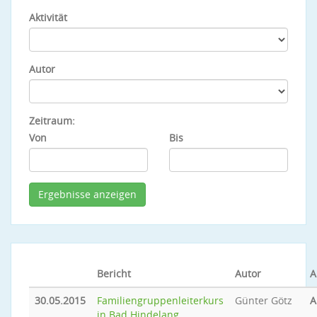
Aktivität
Autor
Zeitraum:
Von
Bis
Bericht
Autor
A
30.05.2015
Familiengruppenleiterkurs
Günter Götz
A
in Bad Hindelang