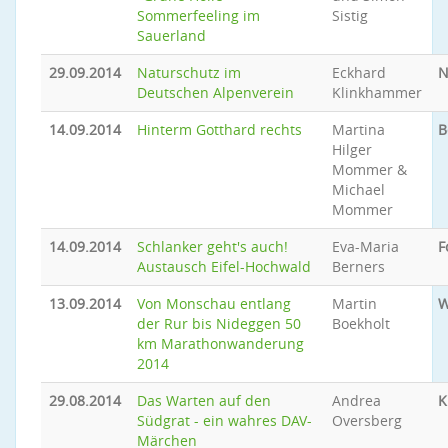
Sommerfeeling im
Sistig
Sauerland
29.09.2014
Naturschutz im
Eckhard
N
Deutschen Alpenverein
Klinkhammer
14.09.2014
Hinterm Gotthard rechts
Martina
B
Hilger
Mommer &
Michael
Mommer
14.09.2014
Schlanker geht's auch!
Eva-Maria
F
Austausch Eifel-Hochwald
Berners
13.09.2014
Von Monschau entlang
Martin
W
der Rur bis Nideggen 50
Boekholt
km Marathonwanderung
2014
29.08.2014
Das Warten auf den
Andrea
K
Südgrat - ein wahres DAV-
Oversberg
Märchen