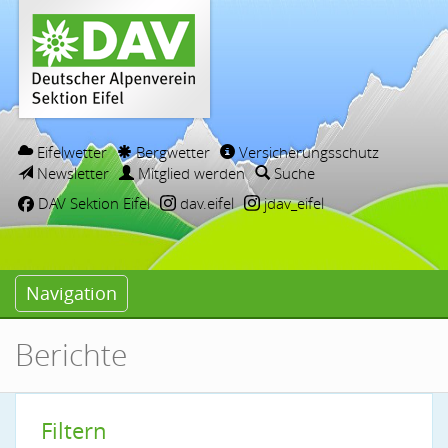
Eifelwetter
Bergwetter
Versicherungsschutz
Newsletter
Mitglied werden
Suche
DAV Sektion Eifel
dav.eifel
jdav_eifel
Navigation
Berichte
Filtern