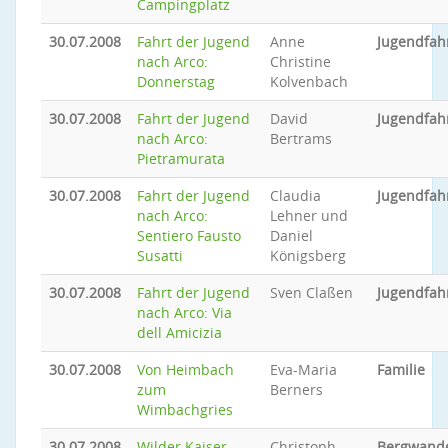
Campingplatz
30.07.2008
Fahrt der Jugend
Anne
Jugendfah
nach Arco:
Christine
Donnerstag
Kolvenbach
30.07.2008
Fahrt der Jugend
David
Jugendfah
nach Arco:
Bertrams
Pietramurata
30.07.2008
Fahrt der Jugend
Claudia
Jugendfah
nach Arco:
Lehner und
Sentiero Fausto
Daniel
Susatti
Königsberg
30.07.2008
Fahrt der Jugend
Sven Claßen
Jugendfah
nach Arco: Via
dell Amicizia
30.07.2008
Von Heimbach
Eva-Maria
Familie
zum
Berners
Wimbachgries
30.07.2008
Wilder Kaiser -
Christoph
Bergwand