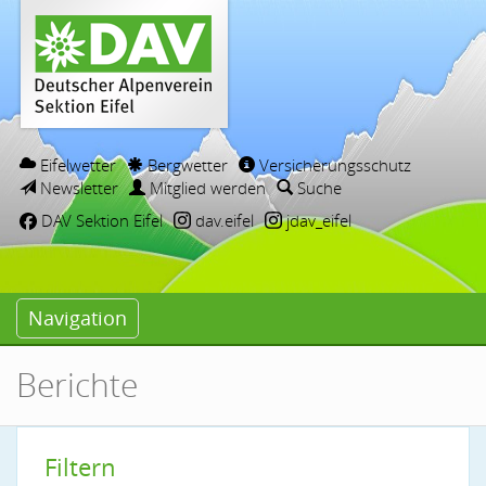
Eifelwetter
Bergwetter
Versicherungsschutz
Newsletter
Mitglied werden
Suche
DAV Sektion Eifel
dav.eifel
jdav_eifel
Navigation
Berichte
Filtern