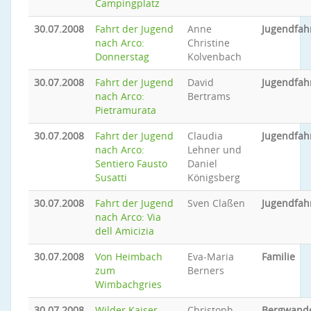
Campingplatz
30.07.2008
Fahrt der Jugend
Anne
Jugendfah
nach Arco:
Christine
Donnerstag
Kolvenbach
30.07.2008
Fahrt der Jugend
David
Jugendfah
nach Arco:
Bertrams
Pietramurata
30.07.2008
Fahrt der Jugend
Claudia
Jugendfah
nach Arco:
Lehner und
Sentiero Fausto
Daniel
Susatti
Königsberg
30.07.2008
Fahrt der Jugend
Sven Claßen
Jugendfah
nach Arco: Via
dell Amicizia
30.07.2008
Von Heimbach
Eva-Maria
Familie
zum
Berners
Wimbachgries
30.07.2008
Wilder Kaiser -
Christoph
Bergwand