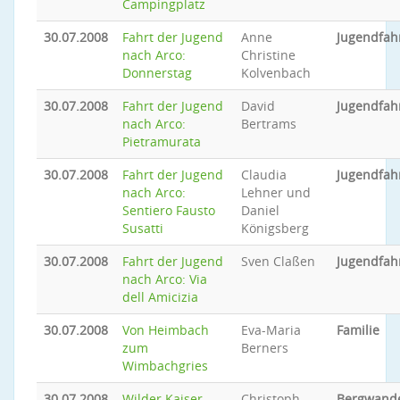
Campingplatz
30.07.2008
Fahrt der Jugend
Anne
Jugendfah
nach Arco:
Christine
Donnerstag
Kolvenbach
30.07.2008
Fahrt der Jugend
David
Jugendfah
nach Arco:
Bertrams
Pietramurata
30.07.2008
Fahrt der Jugend
Claudia
Jugendfah
nach Arco:
Lehner und
Sentiero Fausto
Daniel
Susatti
Königsberg
30.07.2008
Fahrt der Jugend
Sven Claßen
Jugendfah
nach Arco: Via
dell Amicizia
30.07.2008
Von Heimbach
Eva-Maria
Familie
zum
Berners
Wimbachgries
30.07.2008
Wilder Kaiser -
Christoph
Bergwand