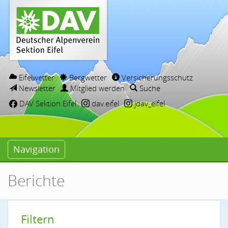
Eifelwetter
Bergwetter
Versicherungsschutz
Newsletter
Mitglied werden
Suche
DAV Sektion Eifel
dav.eifel
jdav_eifel
Navigation
Berichte
Filtern