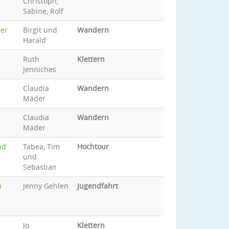
Christoph,
Sabine, Rolf
der
Birgit und
Wandern
Harald
Ruth
Klettern
Jenniches
Claudia
Wandern
Mäder
Claudia
Wandern
Mäder
nd
Tabea, Tim
Hochtour
und
Sebastian
i
Jenny Gehlen
Jugendfahrt
Jo
Klettern