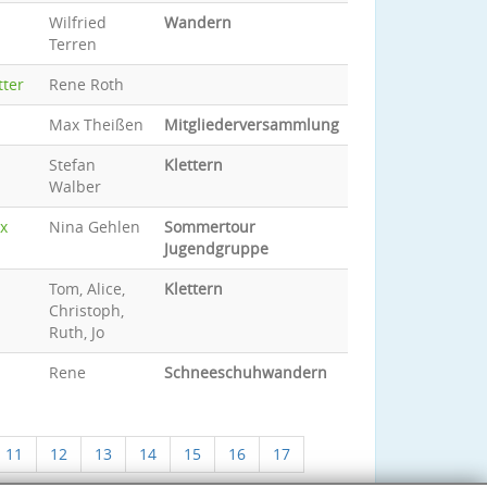
Wilfried
Wandern
Terren
tter
Rene Roth
Max Theißen
Mitgliederversammlung
Stefan
Klettern
Walber
x
Nina Gehlen
Sommertour
Jugendgruppe
Tom, Alice,
Klettern
Christoph,
Ruth, Jo
Rene
Schneeschuhwandern
11
12
13
14
15
16
17