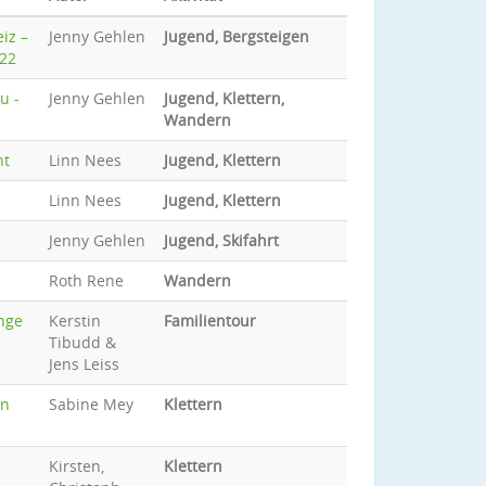
iz –
Jenny Gehlen
Jugend, Bergsteigen
022
u -
Jenny Gehlen
Jugend, Klettern,
Wandern
nt
Linn Nees
Jugend, Klettern
Linn Nees
Jugend, Klettern
Jenny Gehlen
Jugend, Skifahrt
Roth Rene
Wandern
nge
Kerstin
Familientour
Tibudd &
Jens Leiss
en
Sabine Mey
Klettern
Kirsten,
Klettern