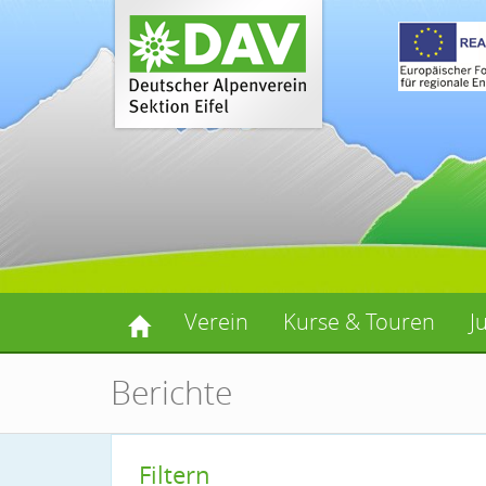
Verein
Kurse & Touren
J
Berichte
Filtern