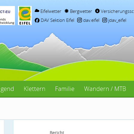
Eifelwetter
Bergwetter
Versicherungssc
DAV Sektion Eifel
dav.eifel
jdav_eifel
ugend
Klettern
Familie
Wandern / MTB
Bericht