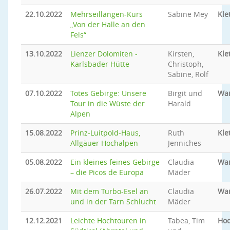
22.10.2022
Mehrseillängen-Kurs
Sabine Mey
Kle
„Von der Halle an den
Fels“
13.10.2022
Lienzer Dolomiten -
Kirsten,
Kle
Karlsbader Hütte
Christoph,
Sabine, Rolf
07.10.2022
Totes Gebirge: Unsere
Birgit und
Wa
Tour in die Wüste der
Harald
Alpen
15.08.2022
Prinz-Luitpold-Haus,
Ruth
Kle
Allgäuer Hochalpen
Jenniches
05.08.2022
Ein kleines feines Gebirge
Claudia
Wa
– die Picos de Europa
Mäder
26.07.2022
Mit dem Turbo-Esel an
Claudia
Wa
und in der Tarn Schlucht
Mäder
12.12.2021
Leichte Hochtouren in
Tabea, Tim
Hoc