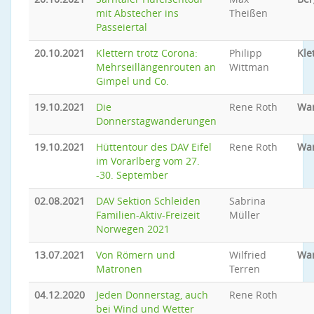
mit Abstecher ins
Theißen
Passeiertal
20.10.2021
Klettern trotz Corona:
Philipp
Kle
Mehrseillängenrouten an
Wittman
Gimpel und Co.
19.10.2021
Die
Rene Roth
Wa
Donnerstagwanderungen
19.10.2021
Hüttentour des DAV Eifel
Rene Roth
Wa
im Vorarlberg vom 27.
-30. September
02.08.2021
DAV Sektion Schleiden
Sabrina
Familien-Aktiv-Freizeit
Müller
Norwegen 2021
13.07.2021
Von Römern und
Wilfried
Wa
Matronen
Terren
04.12.2020
Jeden Donnerstag, auch
Rene Roth
bei Wind und Wetter