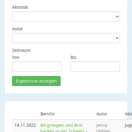
Aktivität
Autor
Zeitraum:
Von
Bis
Bericht
Autor
Akti
14.11.2022
Bergsteigen und Brot
Jenny
Jug
backen in der Schweiz –
Gehlen