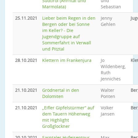
Südtirol (Ahrntal und
und
Marmolata)
Sebastian
25.11.2021
Lieber beim Regen in den
Jenny
Jug
Bergen oder bei Sonne
Gehlen
im Keller? - Die
Jugendgruppe auf
Sommerfahrt in Verwall
und Pitztal
28.10.2021
Klettern im Frankenjura
Jo
Kle
Wildenberg,
Ruth
Jenniches
21.10.2021
Grödnertal in den
Walter
Ber
Dolomiten
Ponten
21.10.2021
„Eifler Gipfelstürmer“ auf
Volker
Ber
dem Tauern Höhenweg
Jansen
mit Highlight
Großglockner
20.10.2021
Sarntaler Hufeisentour
Max
Be