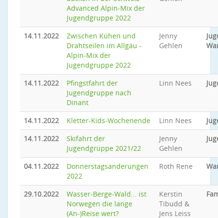
Advanced Alpin-Mix der
Jugendgruppe 2022
14.11.2022
Zwischen Kühen und
Jenny
Jug
Drahtseilen im Allgäu -
Gehlen
Wa
Alpin-Mix der
Jugendgruppe 2022
14.11.2022
Pfingstfahrt der
Linn Nees
Jug
Jugendgruppe nach
Dinant
14.11.2022
Kletter-Kids-Wochenende
Linn Nees
Jug
14.11.2022
Skifahrt der
Jenny
Jug
Jugendgruppe 2021/22
Gehlen
04.11.2022
Donnerstagsanderungen
Roth Rene
Wa
2022
29.10.2022
Wasser-Berge-Wald... ist
Kerstin
Fam
Norwegen die lange
Tibudd &
(An-)Reise wert?
Jens Leiss