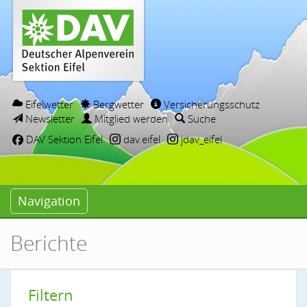
Eifelwetter
Bergwetter
Versicherungsschutz
Newsletter
Mitglied werden
Suche
DAV Sektion Eifel
dav.eifel
jdav_eifel
Navigation
Berichte
Filtern