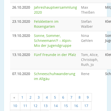
26.10.2020
Jahreshauptversammlung
Max
Mit
2020
Theißen
23.10.2020
Felsklettern im
Stefan
Kle
Rosengarten
Walber
19.10.2020
Sonne, Sommer,
Nina
So
Schneemann?! – Alpin-
Gehlen
Jug
Mix der Jugendgruppe
13.10.2020
Fünf Freunde in der Pfalz
Tom, Alice,
Kle
Christoph,
Ruth, Jo
07.10.2020
Schneeschuhwanderung
Rene
Sc
im Allgäu
«
1
2
3
4
5
6
7
8
9
10
11
12
13
14
15
16
17