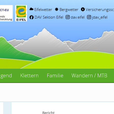
Eifelwetter
Bergwetter
Versicherungssc
DAV Sektion Eifel
dav.eifel
jdav_eifel
ugend
Klettern
Familie
Wandern / MTB
Bericht