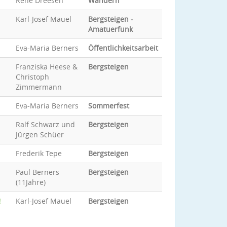
René Dreesen
Wandern
Karl-Josef Mauel
Bergsteigen -
Amatuerfunk
Eva-Maria Berners
Öffentlichkeitsarbeit
Franziska Heese &
Bergsteigen
Christoph
Zimmermann
Eva-Maria Berners
Sommerfest
Ralf Schwarz und
Bergsteigen
Jürgen Schüer
Frederik Tepe
Bergsteigen
Paul Berners
Bergsteigen
(11Jahre)
!
Karl-Josef Mauel
Bergsteigen