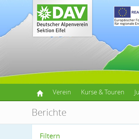
Verein
Kurse & Touren
J
Berichte
Filtern