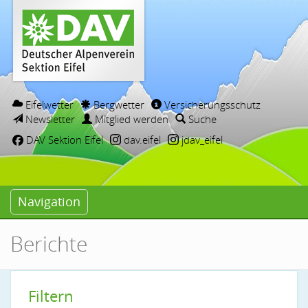
Eifelwetter
Bergwetter
Versicherungsschutz
Newsletter
Mitglied werden
Suche
DAV Sektion Eifel
dav.eifel
jdav_eifel
Navigation
Berichte
Filtern