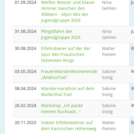
01.09.2024
Weißes Wasser und blauer
Nina
J
Himmel zwischen den
Gehlen
3000ern - Alpin-Mix der
Jugendgruppe 2024
31.08.2024
Pfingstfahrt der
Nina
J
Jugendgruppe 2024
Gehlen
30.08.2024
Eifelindianer auf der der
Walter
B
Spur des Friaulischen
Ponten
Dolomiten-Rings
03.05.2024
FrauenWanderWochenende
Sabine
W
„WildnisTrail“
Sistig
08.04.2024
Wandermarathon auf dem
Sabine
W
Mullerthal-Trail
Sistig
26.02.2024
Workshop „Ich packe
Sabine
W
meinen Rucksack…“
Sistig
20.11.2023
Sieben Eifelbewohner auf
Walter
B
dem Karnischen Höhenweg
Ponten