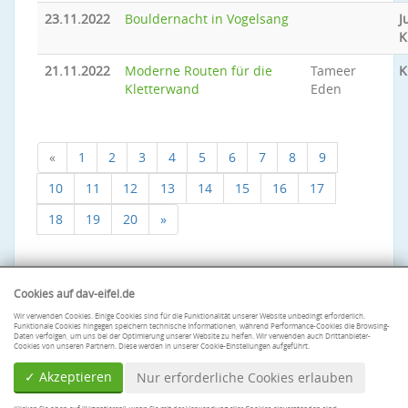
23.11.2022
Bouldernacht in Vogelsang
J
K
21.11.2022
Moderne Routen für die
Tameer
K
Kletterwand
Eden
«
1
2
3
4
5
6
7
8
9
10
11
12
13
14
15
16
17
18
19
20
»
Cookies auf dav-eifel.de
Wir verwenden Cookies. Einige Cookies sind für die Funktionalität unserer Website unbedingt erforderlich.
Funktionale Cookies hingegen speichern technische Informationen, während Performance-Cookies die Browsing-
Daten verfolgen, um uns bei der Optimierung unserer Website zu helfen. Wir verwenden auch Drittanbieter-
Cookies von unseren Partnern. Diese werden in unserer Cookie-Einstellungen aufgeführt.
✓ Akzeptieren
Nur erforderliche Cookies erlauben