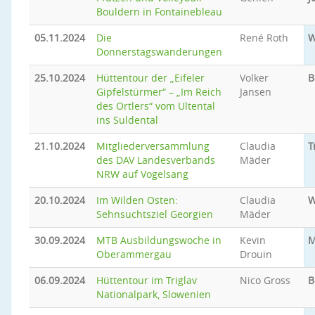
Bouldern in Fontainebleau
05.11.2024
Die
René Roth
W
Donnerstagswanderungen
25.10.2024
Hüttentour der „Eifeler
Volker
B
Gipfelstürmer“ – „Im Reich
Jansen
des Ortlers“ vom Ultental
ins Suldental
21.10.2024
Mitgliederversammlung
Claudia
T
des DAV Landesverbands
Mäder
NRW auf Vogelsang
20.10.2024
Im Wilden Osten:
Claudia
W
Sehnsuchtsziel Georgien
Mäder
30.09.2024
MTB Ausbildungswoche in
Kevin
M
Oberammergau
Drouin
06.09.2024
Hüttentour im Triglav
Nico Gross
B
Nationalpark, Slowenien