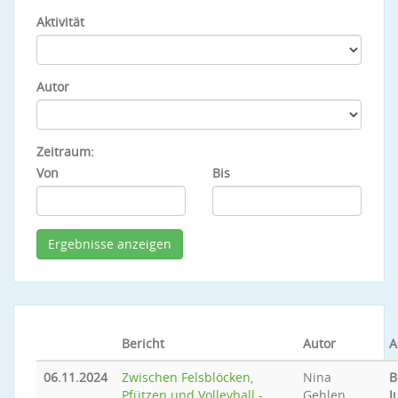
Aktivität
Autor
Zeitraum:
Von
Bis
Bericht
Autor
A
06.11.2024
Zwischen Felsblöcken,
Nina
B
Pfützen und Volleyball -
Gehlen
J