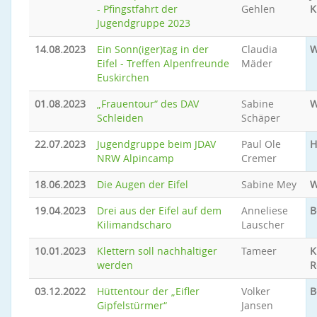
- Pfingstfahrt der
Gehlen
K
Jugendgruppe 2023
14.08.2023
Ein Sonn(iger)tag in der
Claudia
W
Eifel - Treffen Alpenfreunde
Mäder
Euskirchen
01.08.2023
„Frauentour“ des DAV
Sabine
W
Schleiden
Schäper
22.07.2023
Jugendgruppe beim JDAV
Paul Ole
H
NRW Alpincamp
Cremer
18.06.2023
Die Augen der Eifel
Sabine Mey
W
19.04.2023
Drei aus der Eifel auf dem
Anneliese
B
Kilimandscharo
Lauscher
10.01.2023
Klettern soll nachhaltiger
Tameer
K
werden
R
03.12.2022
Hüttentour der „Eifler
Volker
B
Gipfelstürmer“
Jansen