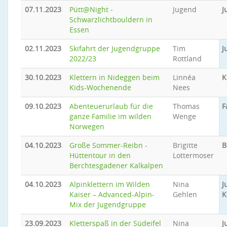
07.11.2023
Pütt@Night -
Jugend
J
Schwarzlichtbouldern in
Essen
02.11.2023
Skifahrt der Jugendgruppe
Tim
J
2022/23
Rottland
30.10.2023
Klettern in Nideggen beim
Linnéa
K
Kids-Wochenende
Nees
09.10.2023
Abenteuerurlaub für die
Thomas
F
ganze Familie im wilden
Wenge
Norwegen
04.10.2023
Große Sommer-Reibn -
Brigitte
B
Hüttentour in den
Lottermoser
Berchtesgadener Kalkalpen
04.10.2023
Alpinklettern im Wilden
Nina
J
Kaiser – Advanced-Alpin-
Gehlen
K
Mix der Jugendgruppe
23.09.2023
Kletterspaß in der Südeifel
Nina
J