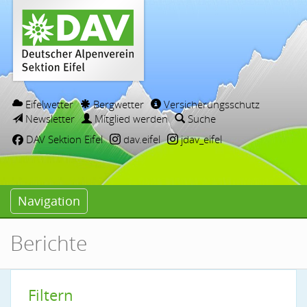
Eifelwetter
Bergwetter
Versicherungsschutz
Newsletter
Mitglied werden
Suche
DAV Sektion Eifel
dav.eifel
jdav_eifel
Navigation
Berichte
Filtern