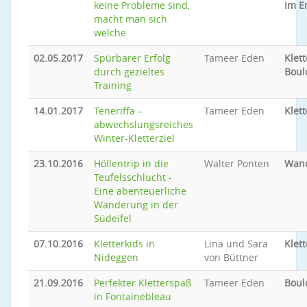
keine Probleme sind,
im E
macht man sich
welche
02.05.2017
Spürbarer Erfolg
Tameer Eden
Klet
durch gezieltes
Boul
Training
14.01.2017
Teneriffa –
Tameer Eden
Klet
abwechslungsreiches
Winter-Kletterziel
23.10.2016
Höllentrip in die
Walter Ponten
Wan
Teufelsschlucht -
Eine abenteuerliche
Wanderung in der
Südeifel
07.10.2016
Kletterkids in
Lina und Sara
Klet
Nideggen
von Büttner
21.09.2016
Perfekter Kletterspaß
Tameer Eden
Boul
in Fontainebleau