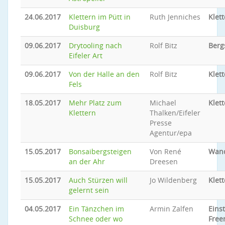
24.06.2017
Klettern im Pütt in
Ruth Jenniches
Klet
Duisburg
09.06.2017
Drytooling nach
Rolf Bitz
Berg
Eifeler Art
09.06.2017
Von der Halle an den
Rolf Bitz
Klet
Fels
18.05.2017
Mehr Platz zum
Michael
Klet
Klettern
Thalken/Eifeler
Presse
Agentur/epa
15.05.2017
Bonsaibergsteigen
Von René
Wand
an der Ahr
Dreesen
15.05.2017
Auch Stürzen will
Jo Wildenberg
Klet
gelernt sein
04.05.2017
Ein Tänzchen im
Armin Zalfen
Eins
Schnee oder wo
Free