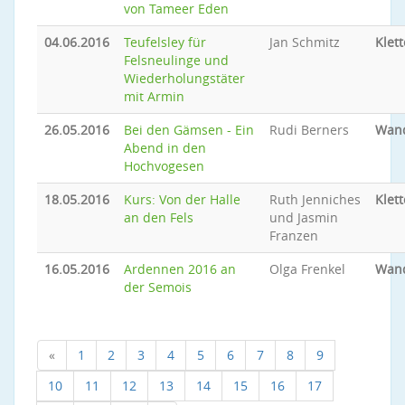
von Tameer Eden
04.06.2016
Teufelsley für
Jan Schmitz
Klet
Felsneulinge und
Wiederholungstäter
mit Armin
26.05.2016
Bei den Gämsen - Ein
Rudi Berners
Wan
Abend in den
Hochvogesen
18.05.2016
Kurs: Von der Halle
Ruth Jenniches
Klet
an den Fels
und Jasmin
Franzen
16.05.2016
Ardennen 2016 an
Olga Frenkel
Wan
der Semois
«
1
2
3
4
5
6
7
8
9
10
11
12
13
14
15
16
17