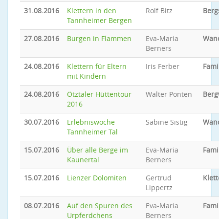
31.08.2016
Klettern in den
Rolf Bitz
Berg
Tannheimer Bergen
27.08.2016
Burgen in Flammen
Eva-Maria
Wan
Berners
24.08.2016
Klettern für Eltern
Iris Ferber
Fami
mit Kindern
24.08.2016
Ötztaler Hüttentour
Walter Ponten
Ber
2016
30.07.2016
Erlebniswoche
Sabine Sistig
Wan
Tannheimer Tal
15.07.2016
Über alle Berge im
Eva-Maria
Famil
Kaunertal
Berners
15.07.2016
Lienzer Dolomiten
Gertrud
Klet
Lippertz
08.07.2016
Auf den Spuren des
Eva-Maria
Famil
Urpferdchens
Berners