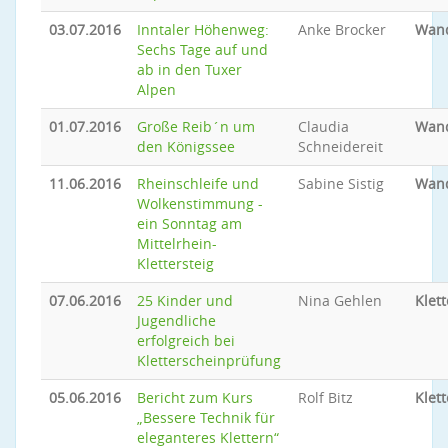
03.07.2016
Inntaler Höhenweg:
Anke Brocker
Wan
Sechs Tage auf und
ab in den Tuxer
Alpen
01.07.2016
Große Reib´n um
Claudia
Wan
den Königssee
Schneidereit
11.06.2016
Rheinschleife und
Sabine Sistig
Wan
Wolkenstimmung -
ein Sonntag am
Mittelrhein-
Klettersteig
07.06.2016
25 Kinder und
Nina Gehlen
Klet
Jugendliche
erfolgreich bei
Kletterscheinprüfung
05.06.2016
Bericht zum Kurs
Rolf Bitz
Klet
„Bessere Technik für
eleganteres Klettern“