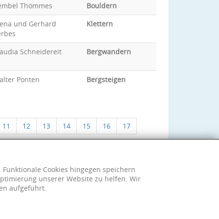
embel Thömmes
Bouldern
lena und Gerhard
Klettern
erbes
audia Schneidereit
Bergwandern
alter Ponten
Bergsteigen
11
12
13
14
15
16
17
h. Funktionale Cookies hingegen speichern
ptimierung unserer Website zu helfen. Wir
en aufgeführt.