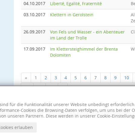
04.10.2017
Liberté, Egalité, Fraternité
B
03.10.2017
Klettern in Gerolstein
A
Z
26.09.2017
Von Fels und Wasser - ein Abenteuer
Cl
im Land der Trolle
17.09.2017
Im Klettersteighimmel der Brenta
W
Dolomiten
«
1
2
3
4
5
6
7
8
9
10
18
19
20
»
sind für die Funktionalität unserer Website unbedingt erforderlic
formance-Cookies die Browsing-Daten verfolgen, um uns bei der O
von unseren Partnern. Diese werden in unserer Cookie-Einstellung
Cookies erlauben