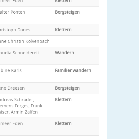
ameer Eden
Klettern
alter Ponten
Bergsteigen
hristoph Danes
Klettern
nne Christin Kolvenbach
audia Schneidereit
Wandern
bine Karls
Familienwandern
ene Dreesen
Bergsteigen
ndreas Schröder,
Klettern
lemens Ferges, Frank
iser, Armin Zalfen
ameer Eden
Klettern