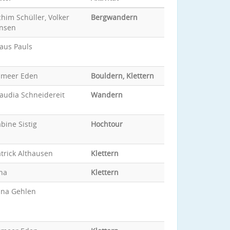
him Schüller, Volker
Bergwandern
ansen
aus Pauls
ameer Eden
Bouldern, Klettern
audia Schneidereit
Wandern
bine Sistig
Hochtour
trick Althausen
Klettern
na
Klettern
ina Gehlen