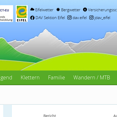
Eifelwetter
Bergwetter
Versicherungssc
DAV Sektion Eifel
dav.eifel
jdav_eifel
ugend
Klettern
Familie
Wandern / MTB
Bericht
A