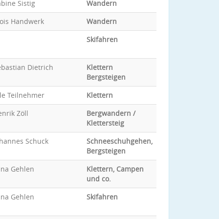
bine Sistig
Wandern
lois Handwerk
Wandern
Skifahren
bastian Dietrich
Klettern
Bergsteigen
le Teilnehmer
Klettern
nrik Zöll
Bergwandern /
Klettersteig
ohannes Schuck
Schneeschuhgehen,
Bergsteigen
ina Gehlen
Klettern, Campen
und co.
ina Gehlen
Skifahren