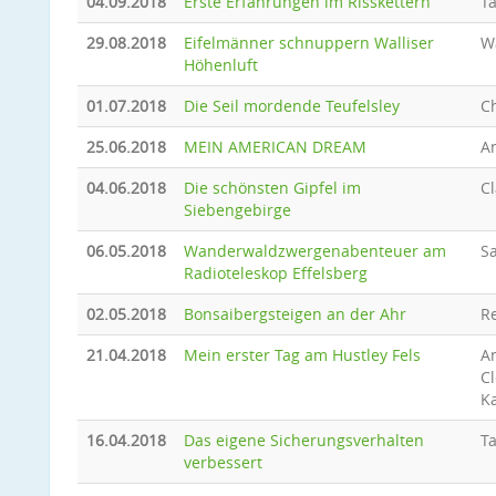
04.09.2018
Erste Erfahrungen im Risskettern
T
29.08.2018
Eifelmänner schnuppern Walliser
W
Höhenluft
01.07.2018
Die Seil mordende Teufelsley
C
25.06.2018
MEIN AMERICAN DREAM
A
04.06.2018
Die schönsten Gipfel im
Cl
Siebengebirge
06.05.2018
Wanderwaldzwergenabenteuer am
Sa
Radioteleskop Effelsberg
02.05.2018
Bonsaibergsteigen an der Ahr
R
21.04.2018
Mein erster Tag am Hustley Fels
A
C
Ka
16.04.2018
Das eigene Sicherungsverhalten
T
verbessert