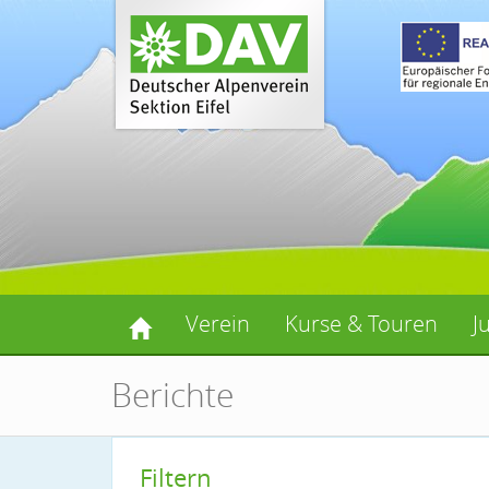
Verein
Kurse & Touren
J
Berichte
Filtern