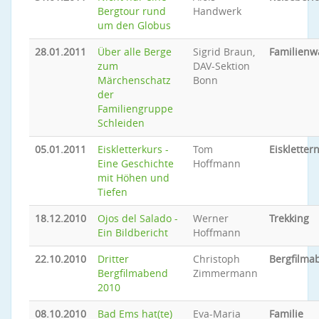
Bergtour rund
Handwerk
um den Globus
28.01.2011
Über alle Berge
Sigrid Braun,
Familien
zum
DAV-Sektion
Märchenschatz
Bonn
der
Familiengruppe
Schleiden
05.01.2011
Eiskletterkurs -
Tom
Eiskletter
Eine Geschichte
Hoffmann
mit Höhen und
Tiefen
18.12.2010
Ojos del Salado -
Werner
Trekking
Ein Bildbericht
Hoffmann
22.10.2010
Dritter
Christoph
Bergfilma
Bergfilmabend
Zimmermann
2010
08.10.2010
Bad Ems hat(te)
Eva-Maria
Familie