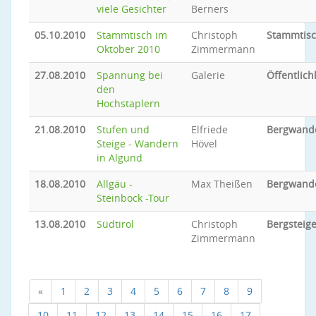
viele Gesichter
Berners
05.10.2010
Stammtisch im
Christoph
Stammtis
Oktober 2010
Zimmermann
27.08.2010
Spannung bei
Galerie
Öffentlich
den
Hochstaplern
21.08.2010
Stufen und
Elfriede
Bergwand
Steige - Wandern
Hövel
in Algund
18.08.2010
Allgäu -
Max Theißen
Bergwand
Steinbock -Tour
13.08.2010
Südtirol
Christoph
Bergsteig
Zimmermann
«
1
2
3
4
5
6
7
8
9
10
11
12
13
14
15
16
17