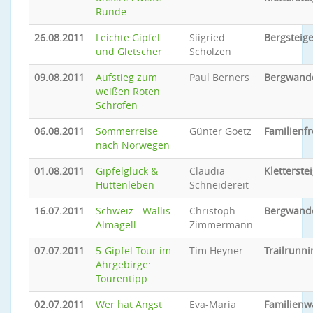
Runde
26.08.2011
Leichte Gipfel
Siigried
Bergsteig
und Gletscher
Scholzen
09.08.2011
Aufstieg zum
Paul Berners
Bergwand
weißen Roten
Schrofen
06.08.2011
Sommerreise
Günter Goetz
Familienfr
nach Norwegen
01.08.2011
Gipfelglück &
Claudia
Kletterste
Hüttenleben
Schneidereit
16.07.2011
Schweiz - Wallis -
Christoph
Bergwand
Almagell
Zimmermann
07.07.2011
5-Gipfel-Tour im
Tim Heyner
Trailrunni
Ahrgebirge:
Tourentipp
02.07.2011
Wer hat Angst
Eva-Maria
Familien