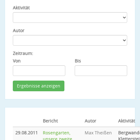
Aktivität
Autor
Zeitraum:
Von
Bis
Bericht
Autor
Aktivität
29.08.2011
Rosengarten,
Max Theißen
Bergwande
unsere zweite
Kletterste