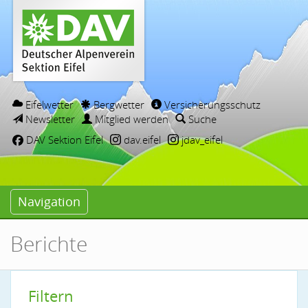
Eifelwetter
Bergwetter
Versicherungsschutz
Newsletter
Mitglied werden
Suche
DAV Sektion Eifel
dav.eifel
jdav_eifel
Navigation
Berichte
Filtern