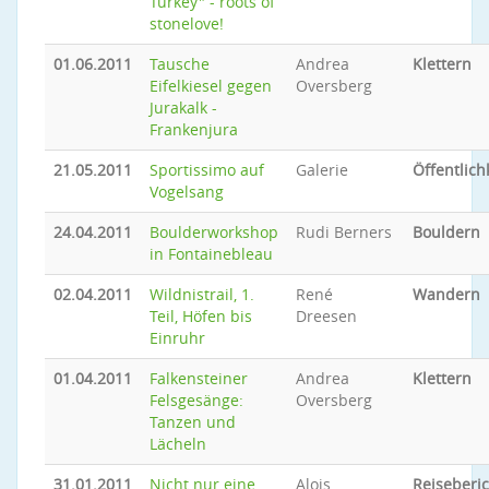
Turkey" - roots of
stonelove!
01.06.2011
Tausche
Andrea
Klettern
Eifelkiesel gegen
Oversberg
Jurakalk -
Frankenjura
21.05.2011
Sportissimo auf
Galerie
Öffentlich
Vogelsang
24.04.2011
Boulderworkshop
Rudi Berners
Bouldern
in Fontainebleau
02.04.2011
Wildnistrail, 1.
René
Wandern
Teil, Höfen bis
Dreesen
Einruhr
01.04.2011
Falkensteiner
Andrea
Klettern
Felsgesänge:
Oversberg
Tanzen und
Lächeln
31.01.2011
Nicht nur eine
Alois
Reiseberic