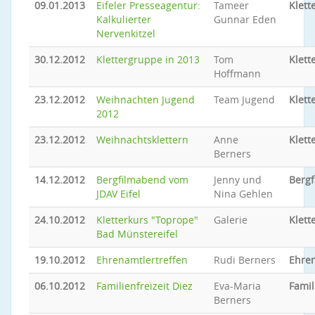
09.01.2013
Eifeler Presseagentur:
Tameer
Klett
Kalkulierter
Gunnar Eden
Nervenkitzel
30.12.2012
Klettergruppe in 2013
Tom
Klett
Hoffmann
23.12.2012
Weihnachten Jugend
Team Jugend
Klett
2012
23.12.2012
Weihnachtsklettern
Anne
Klett
Berners
14.12.2012
Bergfilmabend vom
Jenny und
Berg
JDAV Eifel
Nina Gehlen
24.10.2012
Kletterkurs "Toprope"
Galerie
Klett
Bad Münstereifel
19.10.2012
Ehrenamtlertreffen
Rudi Berners
Ehren
06.10.2012
Familienfreizeit Diez
Eva-Maria
Famil
Berners