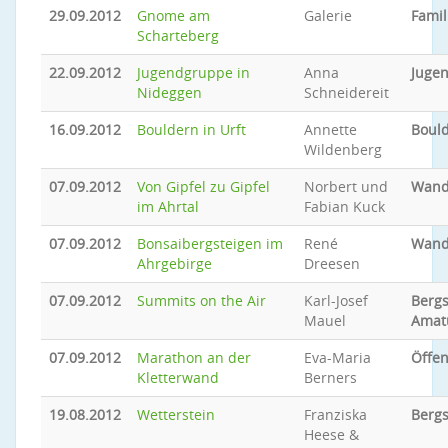
29.09.2012
Gnome am
Galerie
Famil
Scharteberg
22.09.2012
Jugendgruppe in
Anna
Jugen
Nideggen
Schneidereit
16.09.2012
Bouldern in Urft
Annette
Boul
Wildenberg
07.09.2012
Von Gipfel zu Gipfel
Norbert und
Wand
im Ahrtal
Fabian Kuck
07.09.2012
Bonsaibergsteigen im
René
Wand
Ahrgebirge
Dreesen
07.09.2012
Summits on the Air
Karl-Josef
Bergs
Mauel
Amat
07.09.2012
Marathon an der
Eva-Maria
Öffen
Kletterwand
Berners
19.08.2012
Wetterstein
Franziska
Bergs
Heese &