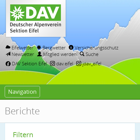
Eifelwetter
Bergwetter
Versicherungsschutz
Newsletter
Mitglied werden
Suche
DAV Sektion Eifel
dav.eifel
jdav_eifel
Navigation
Berichte
Filtern