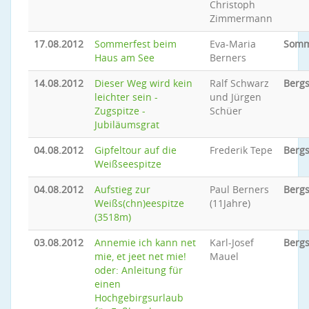
Christoph
Zimmermann
17.08.2012
Sommerfest beim
Eva-Maria
Somm
Haus am See
Berners
14.08.2012
Dieser Weg wird kein
Ralf Schwarz
Bergs
leichter sein -
und Jürgen
Zugspitze -
Schüer
Jubiläumsgrat
04.08.2012
Gipfeltour auf die
Frederik Tepe
Bergs
Weißseespitze
04.08.2012
Aufstieg zur
Paul Berners
Bergs
Weißs(chn)eespitze
(11Jahre)
(3518m)
03.08.2012
Annemie ich kann net
Karl-Josef
Bergs
mie, et jeet net mie!
Mauel
oder: Anleitung für
einen
Hochgebirgsurlaub