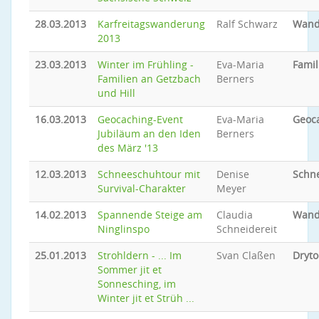
28.03.2013
Karfreitagswanderung
Ralf Schwarz
Wand
2013
23.03.2013
Winter im Frühling -
Eva-Maria
Famil
Familien an Getzbach
Berners
und Hill
16.03.2013
Geocaching-Event
Eva-Maria
Geoc
Jubiläum an den Iden
Berners
des März '13
12.03.2013
Schneeschuhtour mit
Denise
Schn
Survival-Charakter
Meyer
14.02.2013
Spannende Steige am
Claudia
Wand
Ninglinspo
Schneidereit
25.01.2013
Strohldern - ... Im
Svan Claßen
Dryto
Sommer jit et
Sonnesching, im
Winter jit et Strüh ...