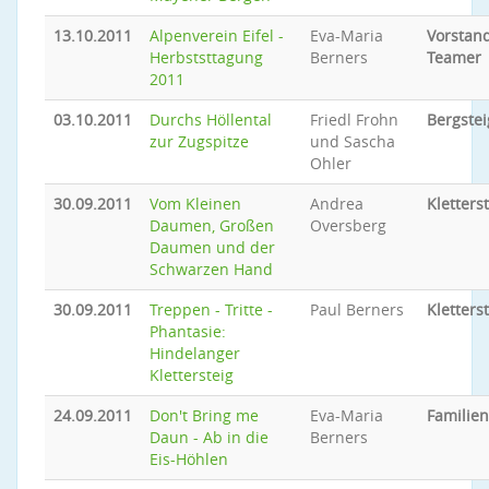
13.10.2011
Alpenverein Eifel -
Eva-Maria
Vorstand
Herbststtagung
Berners
Teamer
2011
03.10.2011
Durchs Höllental
Friedl Frohn
Bergste
zur Zugspitze
und Sascha
Ohler
30.09.2011
Vom Kleinen
Andrea
Kletters
Daumen, Großen
Oversberg
Daumen und der
Schwarzen Hand
30.09.2011
Treppen - Tritte -
Paul Berners
Kletters
Phantasie:
Hindelanger
Klettersteig
24.09.2011
Don't Bring me
Eva-Maria
Familie
Daun - Ab in die
Berners
Eis-Höhlen