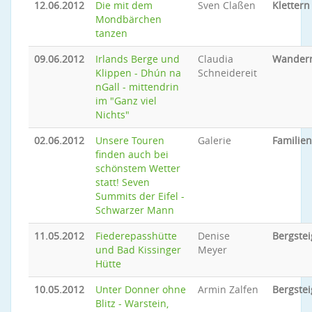
12.06.2012
Die mit dem
Sven Claßen
Klettern
Mondbärchen
tanzen
09.06.2012
Irlands Berge und
Claudia
Wander
Klippen - Dhún na
Schneidereit
nGall - mittendrin
im "Ganz viel
Nichts"
02.06.2012
Unsere Touren
Galerie
Familie
finden auch bei
schönstem Wetter
statt! Seven
Summits der Eifel -
Schwarzer Mann
11.05.2012
Fiederepasshütte
Denise
Bergste
und Bad Kissinger
Meyer
Hütte
10.05.2012
Unter Donner ohne
Armin Zalfen
Bergste
Blitz - Warstein,