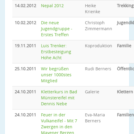
14.02.2012
Nepal 2012
Heike
Trekking
Krienke
10.02.2012
Die neue
Christoph
Jugendkl
Jugendgruppe -
Zimmermann
Erstes Treffen
19.11.2011
Luis Trenker:
Koproduktion
Familie
Erstbesteigung
Hohe Acht
25.10.2011
Wir begrüßen
Rudi Berners
Öffentli
unser 1000stes
Mitglied
24.10.2011
Kletterkurs in Bad
Galerie
Klettern
Münstereifel mit
Dennis Nebe
24.10.2011
Feuer in der
Eva-Maria
Familien
Vulkaneifel - Mit 7
Berners
Zwergen in den
Mayener Bergen