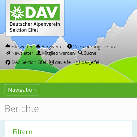
Eifelwetter
Bergwetter
Versicherungsschutz
Newsletter
Mitglied werden
Suche
DAV Sektion Eifel
dav.eifel
jdav_eifel
Navigation
Berichte
Filtern