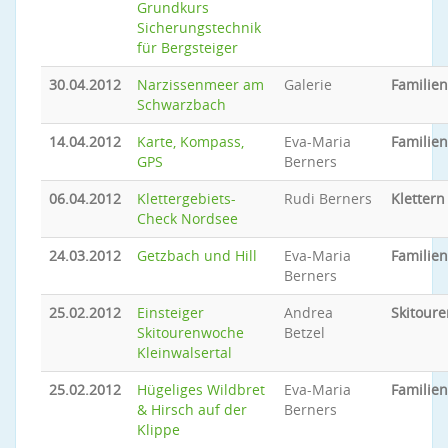
Grundkurs
Sicherungstechnik
für Bergsteiger
30.04.2012
Narzissenmeer am
Galerie
Familie
Schwarzbach
14.04.2012
Karte, Kompass,
Eva-Maria
Familie
GPS
Berners
06.04.2012
Klettergebiets-
Rudi Berners
Klettern
Check Nordsee
24.03.2012
Getzbach und Hill
Eva-Maria
Familie
Berners
25.02.2012
Einsteiger
Andrea
Skitoure
Skitourenwoche
Betzel
Kleinwalsertal
25.02.2012
Hügeliges Wildbret
Eva-Maria
Familie
& Hirsch auf der
Berners
Klippe