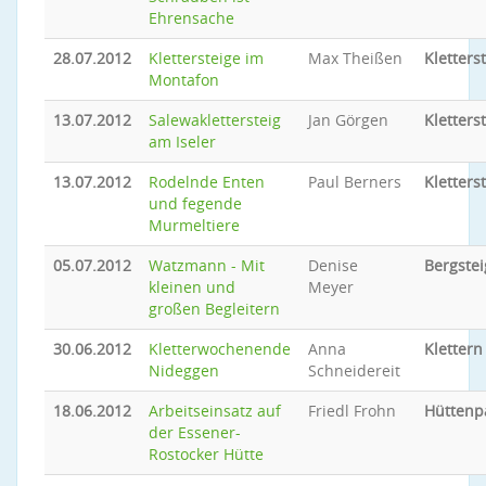
Ehrensache
28.07.2012
Klettersteige im
Max Theißen
Kletters
Montafon
13.07.2012
Salewaklettersteig
Jan Görgen
Kletters
am Iseler
13.07.2012
Rodelnde Enten
Paul Berners
Kletters
und fegende
Murmeltiere
05.07.2012
Watzmann - Mit
Denise
Bergste
kleinen und
Meyer
großen Begleitern
30.06.2012
Kletterwochenende
Anna
Klettern
Nideggen
Schneidereit
18.06.2012
Arbeitseinsatz auf
Friedl Frohn
Hüttenp
der Essener-
Rostocker Hütte