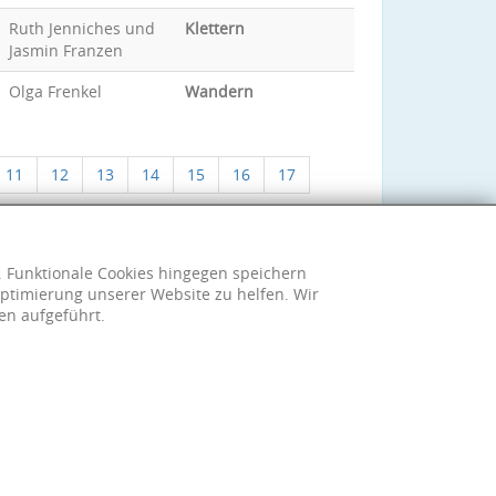
Ruth Jenniches und
Klettern
Jasmin Franzen
Olga Frenkel
Wandern
11
12
13
14
15
16
17
h. Funktionale Cookies hingegen speichern
ptimierung unserer Website zu helfen. Wir
en aufgeführt.
sum
|
Datenschutzerklärung
|
Cookie-Einstellungen