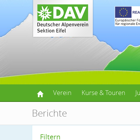
Verein
Kurse & Touren
J
Berichte
Filtern