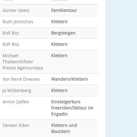
Günter Goetz
Familientour
Ruth Jenniches
Klettern
Rolf Bitz
Bergsteigen
Rolf Bitz
Klettern
Michael
Klettern
Thalken/Eifeler
Presse Agentur/epa
Von René Dreesen
Wandern/Klettern
Jo Wildenberg
Klettern
Armin Zalfen
Einsteigerkurs
Freeriden/Skitour im
Engadin
Tameer Eden
Klettern und
Bouldern