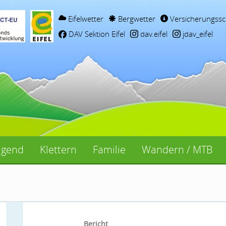
Eifelwetter
Bergwetter
Versicherungssc
DAV Sektion Eifel
dav.eifel
jdav_eifel
ugend
Klettern
Familie
Wandern / MTB
Bericht