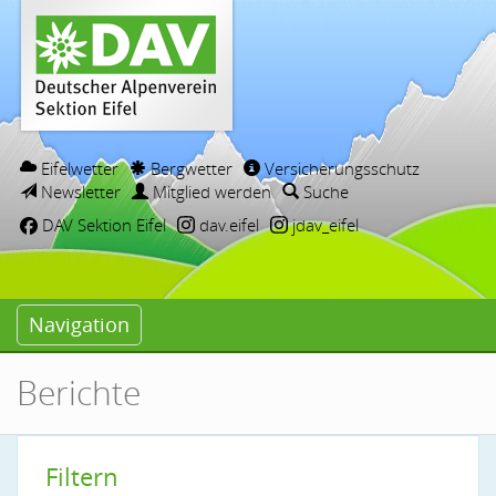
Eifelwetter
Bergwetter
Versicherungsschutz
Newsletter
Mitglied werden
Suche
DAV Sektion Eifel
dav.eifel
jdav_eifel
Navigation
Berichte
Filtern