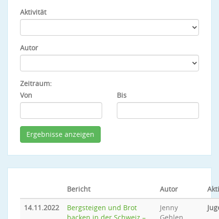
Aktivität
Autor
Zeitraum:
Von
Bis
Bericht
Autor
Akti
14.11.2022
Bergsteigen und Brot
Jenny
Jug
backen in der Schweiz –
Gehlen