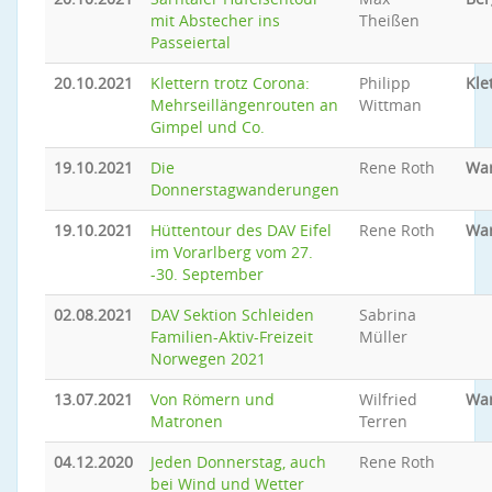
mit Abstecher ins
Theißen
Passeiertal
20.10.2021
Klettern trotz Corona:
Philipp
Kle
Mehrseillängenrouten an
Wittman
Gimpel und Co.
19.10.2021
Die
Rene Roth
Wa
Donnerstagwanderungen
19.10.2021
Hüttentour des DAV Eifel
Rene Roth
Wa
im Vorarlberg vom 27.
-30. September
02.08.2021
DAV Sektion Schleiden
Sabrina
Familien-Aktiv-Freizeit
Müller
Norwegen 2021
13.07.2021
Von Römern und
Wilfried
Wa
Matronen
Terren
04.12.2020
Jeden Donnerstag, auch
Rene Roth
bei Wind und Wetter