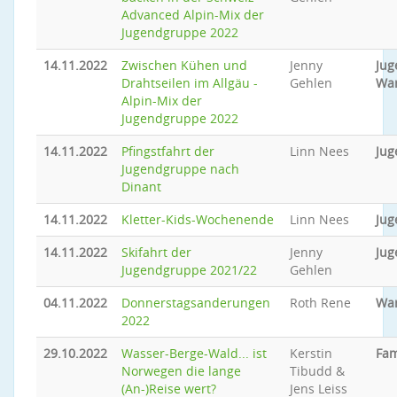
Advanced Alpin-Mix der
Jugendgruppe 2022
14.11.2022
Zwischen Kühen und
Jenny
Jug
Drahtseilen im Allgäu -
Gehlen
Wa
Alpin-Mix der
Jugendgruppe 2022
14.11.2022
Pfingstfahrt der
Linn Nees
Jug
Jugendgruppe nach
Dinant
14.11.2022
Kletter-Kids-Wochenende
Linn Nees
Jug
14.11.2022
Skifahrt der
Jenny
Jug
Jugendgruppe 2021/22
Gehlen
04.11.2022
Donnerstagsanderungen
Roth Rene
Wa
2022
29.10.2022
Wasser-Berge-Wald... ist
Kerstin
Fam
Norwegen die lange
Tibudd &
(An-)Reise wert?
Jens Leiss