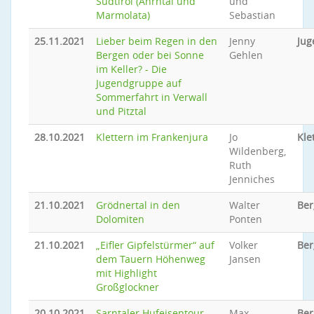
Südtirol (Ahrntal und
und
Marmolata)
Sebastian
25.11.2021
Lieber beim Regen in den
Jenny
Jug
Bergen oder bei Sonne
Gehlen
im Keller? - Die
Jugendgruppe auf
Sommerfahrt in Verwall
und Pitztal
28.10.2021
Klettern im Frankenjura
Jo
Kle
Wildenberg,
Ruth
Jenniches
21.10.2021
Grödnertal in den
Walter
Ber
Dolomiten
Ponten
21.10.2021
„Eifler Gipfelstürmer“ auf
Volker
Ber
dem Tauern Höhenweg
Jansen
mit Highlight
Großglockner
20.10.2021
Sarntaler Hufeisentour
Max
Be