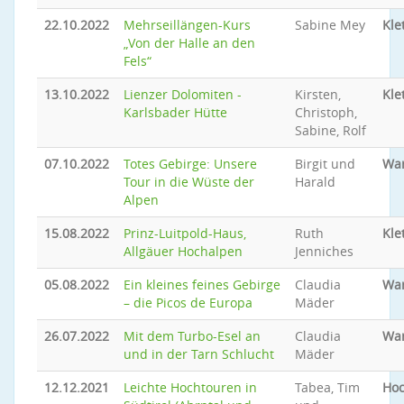
22.10.2022
Mehrseillängen-Kurs
Sabine Mey
Kle
„Von der Halle an den
Fels“
13.10.2022
Lienzer Dolomiten -
Kirsten,
Kle
Karlsbader Hütte
Christoph,
Sabine, Rolf
07.10.2022
Totes Gebirge: Unsere
Birgit und
Wa
Tour in die Wüste der
Harald
Alpen
15.08.2022
Prinz-Luitpold-Haus,
Ruth
Kle
Allgäuer Hochalpen
Jenniches
05.08.2022
Ein kleines feines Gebirge
Claudia
Wa
– die Picos de Europa
Mäder
26.07.2022
Mit dem Turbo-Esel an
Claudia
Wa
und in der Tarn Schlucht
Mäder
12.12.2021
Leichte Hochtouren in
Tabea, Tim
Hoc