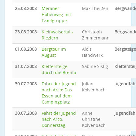
25.08.2008
Meraner
Max Theißen
Bergwand
Höhenweg mit
Texelgruppe
23.08.2008
Kleinwalsertal -
Christoph
Bergwand
Riezlern
Zimmermann
01.08.2008
Bergtour im
Alois
Bergsteig
August
Handwerk
31.07.2008
Klettersteige
Sabine Sistig
Kletterstei
durch die Brenta
30.07.2008
Fahrt der Jugend
Julian
Jugendfah
nach Arco: Das
Kolvenbach
Essen auf dem
Campingplatz
30.07.2008
Fahrt der Jugend
Anne
Jugendfah
nach Arco:
Christine
Donnerstag
Kolvenbach