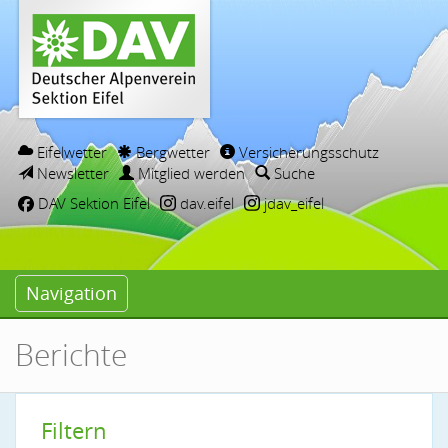
Eifelwetter
Bergwetter
Versicherungsschutz
Newsletter
Mitglied werden
Suche
DAV Sektion Eifel
dav.eifel
jdav_eifel
Navigation
Berichte
Filtern