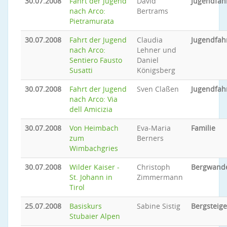
30.07.2008
Fahrt der Jugend
David
Jugendfah
nach Arco:
Bertrams
Pietramurata
30.07.2008
Fahrt der Jugend
Claudia
Jugendfah
nach Arco:
Lehner und
Sentiero Fausto
Daniel
Susatti
Königsberg
30.07.2008
Fahrt der Jugend
Sven Claßen
Jugendfah
nach Arco: Via
dell Amicizia
30.07.2008
Von Heimbach
Eva-Maria
Familie
zum
Berners
Wimbachgries
30.07.2008
Wilder Kaiser -
Christoph
Bergwand
St. Johann in
Zimmermann
Tirol
25.07.2008
Basiskurs
Sabine Sistig
Bergsteig
Stubaier Alpen