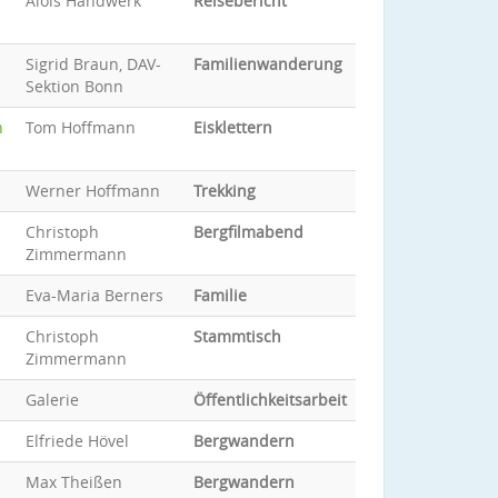
Alois Handwerk
Reisebericht
Sigrid Braun, DAV-
Familienwanderung
Sektion Bonn
n
Tom Hoffmann
Eisklettern
Werner Hoffmann
Trekking
Christoph
Bergfilmabend
Zimmermann
Eva-Maria Berners
Familie
Christoph
Stammtisch
Zimmermann
Galerie
Öffentlichkeitsarbeit
Elfriede Hövel
Bergwandern
Max Theißen
Bergwandern