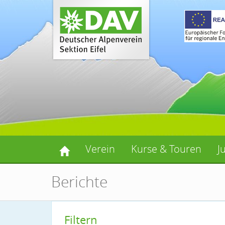
Verein
Kurse & Touren
J
Berichte
Filtern