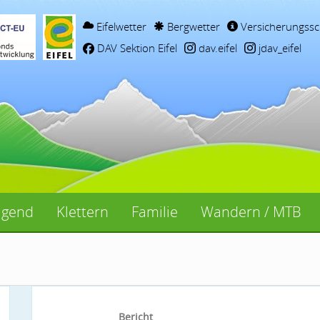
Eifelwetter
Bergwetter
Versicherungssc
DAV Sektion Eifel
dav.eifel
jdav_eifel
ugend
Klettern
Familie
Wandern / MTB
Bericht