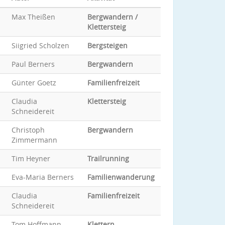
Max Theißen
Bergwandern /
Klettersteig
Siigried Scholzen
Bergsteigen
Paul Berners
Bergwandern
Günter Goetz
Familienfreizeit
Claudia
Klettersteig
Schneidereit
Christoph
Bergwandern
Zimmermann
Tim Heyner
Trailrunning
Eva-Maria Berners
Familienwanderung
Claudia
Familienfreizeit
Schneidereit
Tom Hoffmann
Klettern