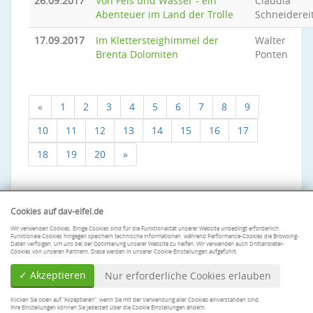
26.09.2017
Von Fels und Wasser - ein
Claudia
Abenteuer im Land der Trolle
Schneiderei
17.09.2017
Im Klettersteighimmel der
Walter
Brenta Dolomiten
Ponten
«
1
2
3
4
5
6
7
8
9
10
11
12
13
14
15
16
17
18
19
20
»
Cookies auf dav-eifel.de
Wir verwenden Cookies. Einige Cookies sind für die Funktionalität unserer Website unbedingt erforderlich.
Funktionale Cookies hingegen speichern technische Informationen, während Performance-Cookies die Browsing-
Daten verfolgen, um uns bei der Optimierung unserer Website zu helfen. Wir verwenden auch Drittanbieter-
Cookies von unseren Partnern. Diese werden in unserer Cookie-Einstellungen aufgeführt.
✓ Akzeptieren
Nur erforderliche Cookies erlauben
Klicken Sie oben auf "Akzeptieren", wenn Sie mit der Verwendung aller Cookies einverstanden sind.
Ihre Einstellungen können Sie jederzeit über die Cookie Einstellungen ändern.