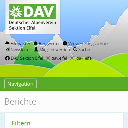
Eifelwetter
Bergwetter
Versicherungsschutz
Newsletter
Mitglied werden
Suche
DAV Sektion Eifel
dav.eifel
jdav_eifel
Navigation
Berichte
Filtern