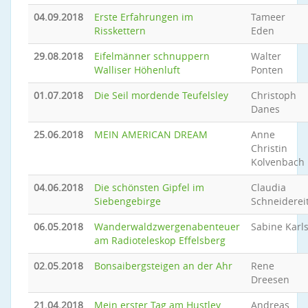
04.09.2018
Erste Erfahrungen im
Tameer
Risskettern
Eden
29.08.2018
Eifelmänner schnuppern
Walter
Walliser Höhenluft
Ponten
01.07.2018
Die Seil mordende Teufelsley
Christoph
Danes
25.06.2018
MEIN AMERICAN DREAM
Anne
Christin
Kolvenbach
04.06.2018
Die schönsten Gipfel im
Claudia
Siebengebirge
Schneiderei
06.05.2018
Wanderwaldzwergenabenteuer
Sabine Karl
am Radioteleskop Effelsberg
02.05.2018
Bonsaibergsteigen an der Ahr
Rene
Dreesen
21.04.2018
Mein erster Tag am Hustley
Andreas