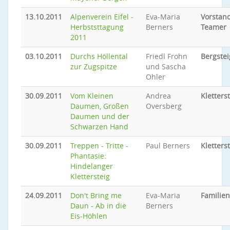
13.10.2011
Alpenverein Eifel -
Eva-Maria
Vorstand
Herbststtagung
Berners
Teamer
2011
03.10.2011
Durchs Höllental
Friedl Frohn
Bergste
zur Zugspitze
und Sascha
Ohler
30.09.2011
Vom Kleinen
Andrea
Kletters
Daumen, Großen
Oversberg
Daumen und der
Schwarzen Hand
30.09.2011
Treppen - Tritte -
Paul Berners
Kletters
Phantasie:
Hindelanger
Klettersteig
24.09.2011
Don't Bring me
Eva-Maria
Familie
Daun - Ab in die
Berners
Eis-Höhlen