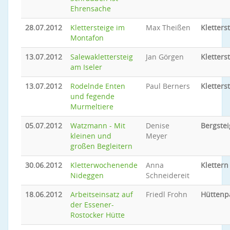
Ehrensache
28.07.2012
Klettersteige im
Max Theißen
Kletters
Montafon
13.07.2012
Salewaklettersteig
Jan Görgen
Kletters
am Iseler
13.07.2012
Rodelnde Enten
Paul Berners
Kletters
und fegende
Murmeltiere
05.07.2012
Watzmann - Mit
Denise
Bergste
kleinen und
Meyer
großen Begleitern
30.06.2012
Kletterwochenende
Anna
Klettern
Nideggen
Schneidereit
18.06.2012
Arbeitseinsatz auf
Friedl Frohn
Hüttenp
der Essener-
Rostocker Hütte