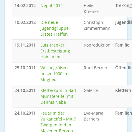
14.02.2012
Nepal 2012
Heike
Trekking
Krienke
10.02.2012
Die neue
Christoph
Jugendkl
Jugendgruppe -
Zimmermann
Erstes Treffen
19.11.2011
Luis Trenker:
Koproduktion
Familie
Erstbesteigung
Hohe Acht
25.10.2011
Wir begrüßen
Rudi Berners
Öffentli
unser 1000stes
Mitglied
24.10.2011
Kletterkurs in Bad
Galerie
Klettern
Münstereifel mit
Dennis Nebe
24.10.2011
Feuer in der
Eva-Maria
Familien
Vulkaneifel - Mit 7
Berners
Zwergen in den
Mayener Bergen