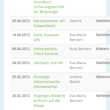
Grundkurs
Sicherungstechnik
für Bergsteiger
30.04.2012
Narzissenmeer am
Galerie
Familie
Schwarzbach
14.04.2012
Karte, Kompass,
Eva-Maria
Familie
GPS
Berners
06.04.2012
Klettergebiets-
Rudi Berners
Klettern
Check Nordsee
24.03.2012
Getzbach und Hill
Eva-Maria
Familie
Berners
25.02.2012
Einsteiger
Andrea
Skitoure
Skitourenwoche
Betzel
Kleinwalsertal
25.02.2012
Hügeliges Wildbret
Eva-Maria
Familie
& Hirsch auf der
Berners
Klippe