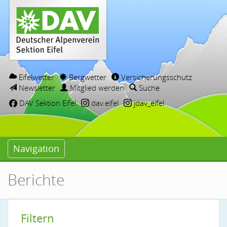
Eifelwetter
Bergwetter
Versicherungsschutz
Newsletter
Mitglied werden
Suche
DAV Sektion Eifel
dav.eifel
jdav_eifel
Navigation
Berichte
Filtern