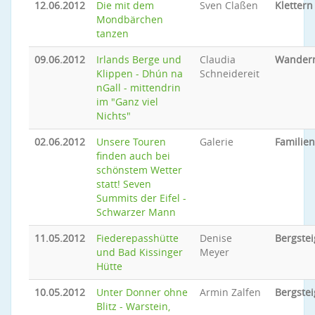
12.06.2012
Die mit dem
Sven Claßen
Klettern
Mondbärchen
tanzen
09.06.2012
Irlands Berge und
Claudia
Wander
Klippen - Dhún na
Schneidereit
nGall - mittendrin
im "Ganz viel
Nichts"
02.06.2012
Unsere Touren
Galerie
Familie
finden auch bei
schönstem Wetter
statt! Seven
Summits der Eifel -
Schwarzer Mann
11.05.2012
Fiederepasshütte
Denise
Bergste
und Bad Kissinger
Meyer
Hütte
10.05.2012
Unter Donner ohne
Armin Zalfen
Bergste
Blitz - Warstein,