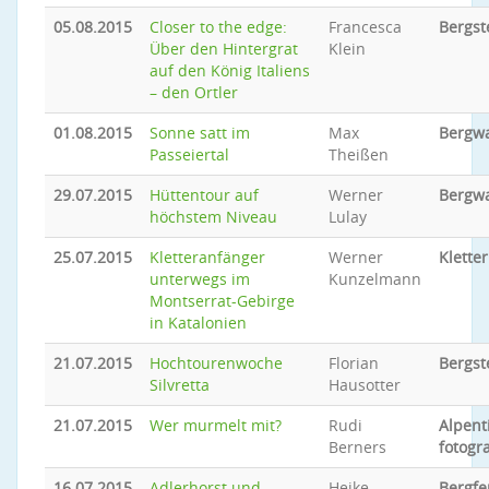
05.08.2015
Closer to the edge:
Francesca
Bergst
Über den Hintergrat
Klein
auf den König Italiens
– den Ortler
01.08.2015
Sonne satt im
Max
Bergw
Passeiertal
Theißen
29.07.2015
Hüttentour auf
Werner
Bergw
höchstem Niveau
Lulay
25.07.2015
Kletteranfänger
Werner
Klette
unterwegs im
Kunzelmann
Montserrat-Gebirge
in Katalonien
21.07.2015
Hochtourenwoche
Florian
Bergst
Silvretta
Hausotter
21.07.2015
Wer murmelt mit?
Rudi
Alpent
Berners
fotogr
16.07.2015
Adlerhorst und
Heike
Bergfe