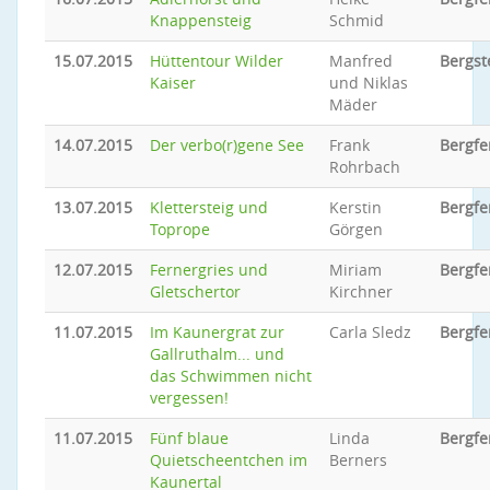
Knappensteig
Schmid
15.07.2015
Hüttentour Wilder
Manfred
Bergst
Kaiser
und Niklas
Mäder
14.07.2015
Der verbo(r)gene See
Frank
Bergfe
Rohrbach
13.07.2015
Klettersteig und
Kerstin
Bergfe
Toprope
Görgen
12.07.2015
Fernergries und
Miriam
Bergfe
Gletschertor
Kirchner
11.07.2015
Im Kaunergrat zur
Carla Sledz
Bergfe
Gallruthalm... und
das Schwimmen nicht
vergessen!
11.07.2015
Fünf blaue
Linda
Bergfe
Quietscheentchen im
Berners
Kaunertal