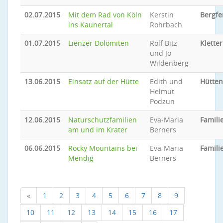
02.07.2015
Mit dem Rad von Köln
Kerstin
Bergfe
ins Kaunertal
Rohrbach
01.07.2015
Lienzer Dolomiten
Rolf Bitz
Klette
und Jo
Wildenberg
13.06.2015
Einsatz auf der Hütte
Edith und
Hütten
Helmut
Podzun
12.06.2015
Naturschutzfamilien
Eva-Maria
Famili
am und im Krater
Berners
06.06.2015
Rocky Mountains bei
Eva-Maria
Famili
Mendig
Berners
«
1
2
3
4
5
6
7
8
9
10
11
12
13
14
15
16
17