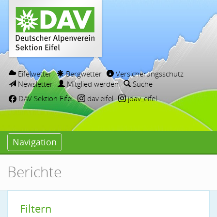
Eifelwetter
Bergwetter
Versicherungsschutz
Newsletter
Mitglied werden
Suche
DAV Sektion Eifel
dav.eifel
jdav_eifel
Navigation
Berichte
Filtern