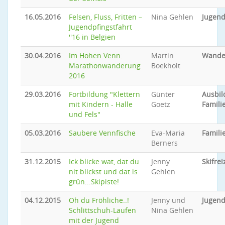
16.05.2016
Felsen, Fluss, Fritten –
Nina Gehlen
Jugend
Jugendpfingstfahrt
''16 in Belgien
30.04.2016
Im Hohen Venn:
Martin
Wande
Marathonwanderung
Boekholt
2016
29.03.2016
Fortbildung "Klettern
Günter
Ausbi
mit Kindern - Halle
Goetz
Famili
und Fels"
05.03.2016
Saubere Vennfische
Eva-Maria
Famil
Berners
31.12.2015
Ick blicke wat, dat du
Jenny
Skifrei
nit blickst und dat is
Gehlen
grün...Skipiste!
04.12.2015
Oh du Fröhliche..!
Jenny und
Jugend
Schlittschuh-Laufen
Nina Gehlen
mit der Jugend