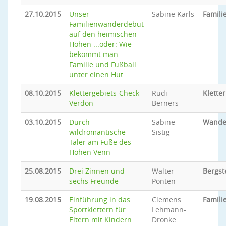
27.10.2015
Unser
Sabine Karls
Famil
Familienwanderdebüt
auf den heimischen
Höhen ...oder: Wie
bekommt man
Familie und Fußball
unter einen Hut
08.10.2015
Klettergebiets-Check
Rudi
Klette
Verdon
Berners
03.10.2015
Durch
Sabine
Wande
wildromantische
Sistig
Täler am Fuße des
Hohen Venn
25.08.2015
Drei Zinnen und
Walter
Bergst
sechs Freunde
Ponten
19.08.2015
Einführung in das
Clemens
Famili
Sportklettern für
Lehmann-
Eltern mit Kindern
Dronke