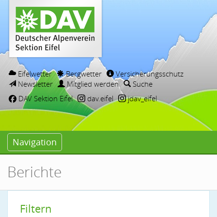
Eifelwetter
Bergwetter
Versicherungsschutz
Newsletter
Mitglied werden
Suche
DAV Sektion Eifel
dav.eifel
jdav_eifel
Navigation
Berichte
Filtern