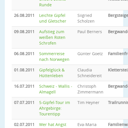
Runde
26.08.2011
Leichte Gipfel
Siigried
Bergsteig
und Gletscher
Scholzen
09.08.2011
Aufstieg zum
Paul Berners
Bergwand
weißen Roten
Schrofen
06.08.2011
Sommerreise
Günter Goetz
Familienfr
nach Norwegen
01.08.2011
Gipfelglück &
Claudia
Kletterste
Hüttenleben
Schneidereit
16.07.2011
Schweiz - Wallis -
Christoph
Bergwand
Almagell
Zimmermann
07.07.2011
5-Gipfel-Tour im
Tim Heyner
Trailrunni
Ahrgebirge:
Tourentipp
02.07.2011
Wer hat Angst
Eva-Maria
Familien