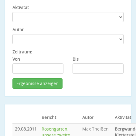
Aktivität
Autor
Zeitraum:
Von
Bis
Bericht
Autor
Aktivität
29.08.2011
Rosengarten,
Max Theißen
Bergwande
unsere zweite
Kletterste