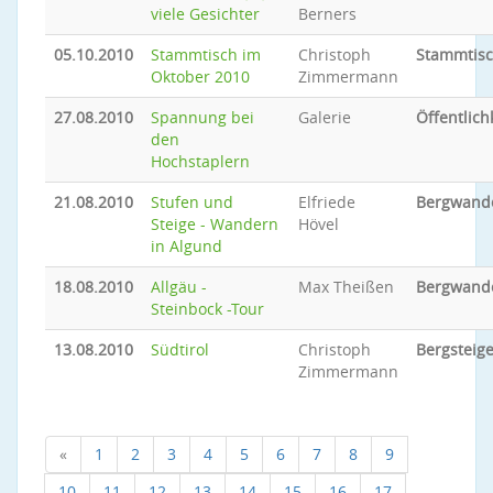
viele Gesichter
Berners
05.10.2010
Stammtisch im
Christoph
Stammtis
Oktober 2010
Zimmermann
27.08.2010
Spannung bei
Galerie
Öffentlich
den
Hochstaplern
21.08.2010
Stufen und
Elfriede
Bergwand
Steige - Wandern
Hövel
in Algund
18.08.2010
Allgäu -
Max Theißen
Bergwand
Steinbock -Tour
13.08.2010
Südtirol
Christoph
Bergsteig
Zimmermann
«
1
2
3
4
5
6
7
8
9
10
11
12
13
14
15
16
17