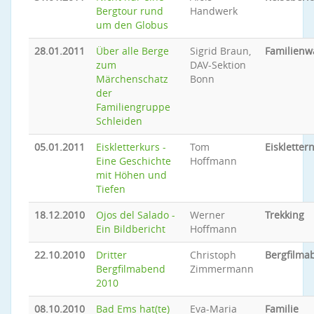
Bergtour rund
Handwerk
um den Globus
28.01.2011
Über alle Berge
Sigrid Braun,
Familien
zum
DAV-Sektion
Märchenschatz
Bonn
der
Familiengruppe
Schleiden
05.01.2011
Eiskletterkurs -
Tom
Eiskletter
Eine Geschichte
Hoffmann
mit Höhen und
Tiefen
18.12.2010
Ojos del Salado -
Werner
Trekking
Ein Bildbericht
Hoffmann
22.10.2010
Dritter
Christoph
Bergfilma
Bergfilmabend
Zimmermann
2010
08.10.2010
Bad Ems hat(te)
Eva-Maria
Familie