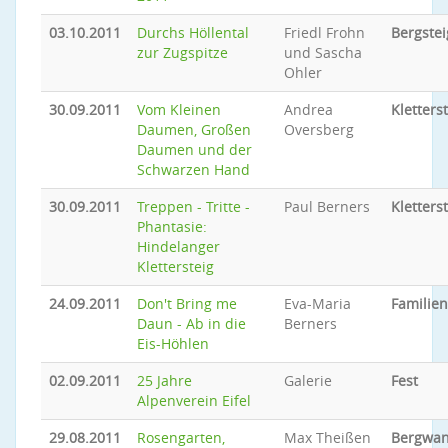
03.10.2011
Durchs Höllental
Friedl Frohn
Bergste
zur Zugspitze
und Sascha
Ohler
30.09.2011
Vom Kleinen
Andrea
Kletters
Daumen, Großen
Oversberg
Daumen und der
Schwarzen Hand
30.09.2011
Treppen - Tritte -
Paul Berners
Kletters
Phantasie:
Hindelanger
Klettersteig
24.09.2011
Don't Bring me
Eva-Maria
Familie
Daun - Ab in die
Berners
Eis-Höhlen
02.09.2011
25 Jahre
Galerie
Fest
Alpenverein Eifel
29.08.2011
Rosengarten,
Max Theißen
Bergwan