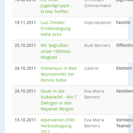
Jugendgruppe -
Zimmermann
Erstes Treffen
19.11.2011
Luis Trenker:
Koproduktion
Familie
Erstbesteigung
Hohe Acht
25.10.2011
Wir begrüßen
Rudi Berners
Öffentli
unser 1000stes
Mitglied
24.10.2011
Kletterkurs in Bad
Galerie
Klettern
Münstereifel mit
Dennis Nebe
24.10.2011
Feuer in der
Eva-Maria
Familien
Vulkaneifel - Mit 7
Berners
Zwergen in den
Mayener Bergen
13.10.2011
Alpenverein Eifel -
Eva-Maria
Vorstand
Herbststtagung
Berners
Teamer
2011