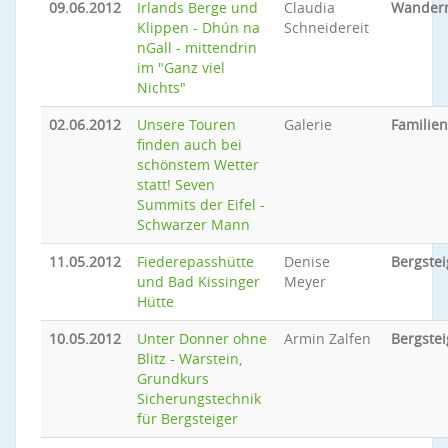
09.06.2012
Irlands Berge und
Claudia
Wander
Klippen - Dhún na
Schneidereit
nGall - mittendrin
im "Ganz viel
Nichts"
02.06.2012
Unsere Touren
Galerie
Familie
finden auch bei
schönstem Wetter
statt! Seven
Summits der Eifel -
Schwarzer Mann
11.05.2012
Fiederepasshütte
Denise
Bergste
und Bad Kissinger
Meyer
Hütte
10.05.2012
Unter Donner ohne
Armin Zalfen
Bergste
Blitz - Warstein,
Grundkurs
Sicherungstechnik
für Bergsteiger