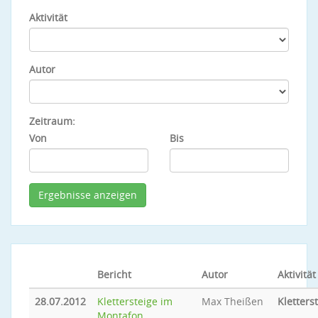
Aktivität
Autor
Zeitraum:
Von
Bis
Bericht
Autor
Aktivität
28.07.2012
Klettersteige im
Max Theißen
Kletters
Montafon