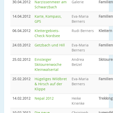
30.04.2012
Narzissenmeer am
Galerie
Familie
Schwarzbach
14.04.2012
Karte, Kompass,
Eva-Maria
Familie
GPS
Berners
06.04.2012
Klettergebiets-
Rudi Berners
Klettern
Check Nordsee
24.03.2012
Getzbach und Hill
Eva-Maria
Familie
Berners
25.02.2012
Einsteiger
Andrea
Skitoure
Skitourenwoche
Betzel
Kleinwalsertal
25.02.2012
Hügeliges Wildbret
Eva-Maria
Familie
& Hirsch auf der
Berners
Klippe
14.02.2012
Nepal 2012
Heike
Trekking
Krienke
10.02.2012
Die neue
Christoph
Jugendkl