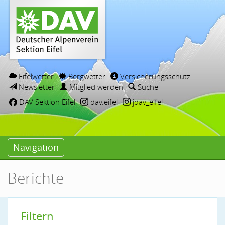
Eifelwetter
Bergwetter
Versicherungsschutz
Newsletter
Mitglied werden
Suche
DAV Sektion Eifel
dav.eifel
jdav_eifel
Navigation
Berichte
Filtern