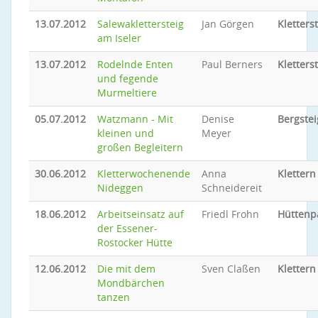
13.07.2012
Salewaklettersteig
Jan Görgen
Kletters
am Iseler
13.07.2012
Rodelnde Enten
Paul Berners
Kletters
und fegende
Murmeltiere
05.07.2012
Watzmann - Mit
Denise
Bergste
kleinen und
Meyer
großen Begleitern
30.06.2012
Kletterwochenende
Anna
Klettern
Nideggen
Schneidereit
18.06.2012
Arbeitseinsatz auf
Friedl Frohn
Hüttenp
der Essener-
Rostocker Hütte
12.06.2012
Die mit dem
Sven Claßen
Klettern
Mondbärchen
tanzen