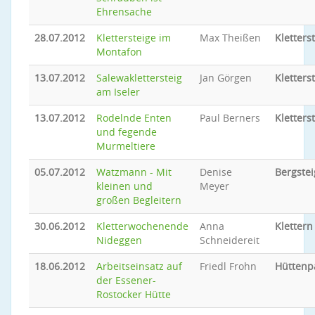
Ehrensache
28.07.2012
Klettersteige im
Max Theißen
Kletters
Montafon
13.07.2012
Salewaklettersteig
Jan Görgen
Kletters
am Iseler
13.07.2012
Rodelnde Enten
Paul Berners
Kletters
und fegende
Murmeltiere
05.07.2012
Watzmann - Mit
Denise
Bergste
kleinen und
Meyer
großen Begleitern
30.06.2012
Kletterwochenende
Anna
Klettern
Nideggen
Schneidereit
18.06.2012
Arbeitseinsatz auf
Friedl Frohn
Hüttenp
der Essener-
Rostocker Hütte