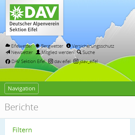
Eifelwetter
Bergwetter
Versicherungsschutz
Newsletter
Mitglied werden
Suche
DAV Sektion Eifel
dav.eifel
jdav_eifel
Navigation
Berichte
Filtern