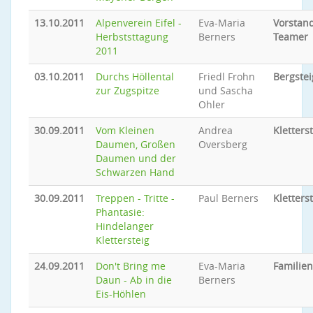
13.10.2011
Alpenverein Eifel -
Eva-Maria
Vorstand
Herbststtagung
Berners
Teamer
2011
03.10.2011
Durchs Höllental
Friedl Frohn
Bergste
zur Zugspitze
und Sascha
Ohler
30.09.2011
Vom Kleinen
Andrea
Kletters
Daumen, Großen
Oversberg
Daumen und der
Schwarzen Hand
30.09.2011
Treppen - Tritte -
Paul Berners
Kletters
Phantasie:
Hindelanger
Klettersteig
24.09.2011
Don't Bring me
Eva-Maria
Familie
Daun - Ab in die
Berners
Eis-Höhlen