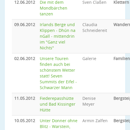
12.06.2012
Die mit dem
Sven Claßen
Klettern
Mondbärchen
tanzen
09.06.2012
Irlands Berge und
Claudia
Wander
Klippen - Dhún na
Schneidereit
nGall - mittendrin
im "Ganz viel
Nichts"
02.06.2012
Unsere Touren
Galerie
Familie
finden auch bei
schönstem Wetter
statt! Seven
Summits der Eifel -
Schwarzer Mann
11.05.2012
Fiederepasshütte
Denise
Bergste
und Bad Kissinger
Meyer
Hütte
10.05.2012
Unter Donner ohne
Armin Zalfen
Bergste
Blitz - Warstein,