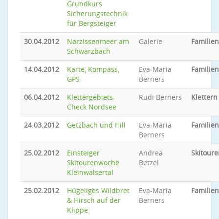
Grundkurs
Sicherungstechnik
für Bergsteiger
30.04.2012
Narzissenmeer am
Galerie
Familie
Schwarzbach
14.04.2012
Karte, Kompass,
Eva-Maria
Familie
GPS
Berners
06.04.2012
Klettergebiets-
Rudi Berners
Klettern
Check Nordsee
24.03.2012
Getzbach und Hill
Eva-Maria
Familie
Berners
25.02.2012
Einsteiger
Andrea
Skitoure
Skitourenwoche
Betzel
Kleinwalsertal
25.02.2012
Hügeliges Wildbret
Eva-Maria
Familie
& Hirsch auf der
Berners
Klippe