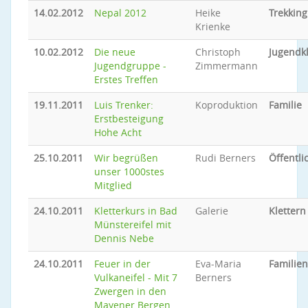
14.02.2012
Nepal 2012
Heike
Trekking
Krienke
10.02.2012
Die neue
Christoph
Jugendkl
Jugendgruppe -
Zimmermann
Erstes Treffen
19.11.2011
Luis Trenker:
Koproduktion
Familie
Erstbesteigung
Hohe Acht
25.10.2011
Wir begrüßen
Rudi Berners
Öffentli
unser 1000stes
Mitglied
24.10.2011
Kletterkurs in Bad
Galerie
Klettern
Münstereifel mit
Dennis Nebe
24.10.2011
Feuer in der
Eva-Maria
Familien
Vulkaneifel - Mit 7
Berners
Zwergen in den
Mayener Bergen