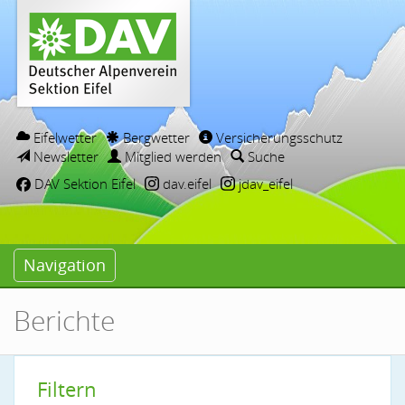
Eifelwetter
Bergwetter
Versicherungsschutz
Newsletter
Mitglied werden
Suche
DAV Sektion Eifel
dav.eifel
jdav_eifel
Navigation
Berichte
Filtern