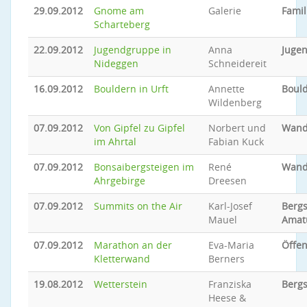
29.09.2012
Gnome am
Galerie
Famil
Scharteberg
22.09.2012
Jugendgruppe in
Anna
Jugen
Nideggen
Schneidereit
16.09.2012
Bouldern in Urft
Annette
Boul
Wildenberg
07.09.2012
Von Gipfel zu Gipfel
Norbert und
Wand
im Ahrtal
Fabian Kuck
07.09.2012
Bonsaibergsteigen im
René
Wand
Ahrgebirge
Dreesen
07.09.2012
Summits on the Air
Karl-Josef
Bergs
Mauel
Amat
07.09.2012
Marathon an der
Eva-Maria
Öffen
Kletterwand
Berners
19.08.2012
Wetterstein
Franziska
Bergs
Heese &