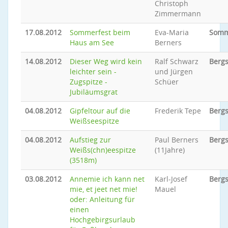
Christoph
Zimmermann
17.08.2012
Sommerfest beim
Eva-Maria
Somm
Haus am See
Berners
14.08.2012
Dieser Weg wird kein
Ralf Schwarz
Bergs
leichter sein -
und Jürgen
Zugspitze -
Schüer
Jubiläumsgrat
04.08.2012
Gipfeltour auf die
Frederik Tepe
Bergs
Weißseespitze
04.08.2012
Aufstieg zur
Paul Berners
Bergs
Weißs(chn)eespitze
(11Jahre)
(3518m)
03.08.2012
Annemie ich kann net
Karl-Josef
Bergs
mie, et jeet net mie!
Mauel
oder: Anleitung für
einen
Hochgebirgsurlaub