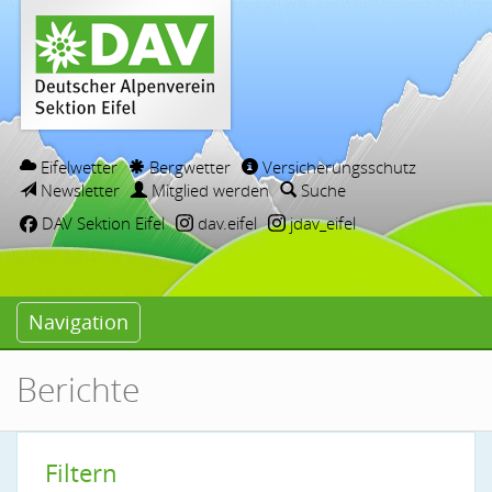
Eifelwetter
Bergwetter
Versicherungsschutz
Newsletter
Mitglied werden
Suche
DAV Sektion Eifel
dav.eifel
jdav_eifel
Navigation
Berichte
Filtern