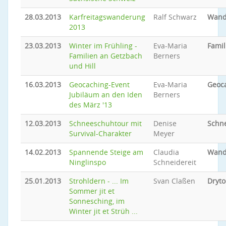
28.03.2013
Karfreitagswanderung
Ralf Schwarz
Wand
2013
23.03.2013
Winter im Frühling -
Eva-Maria
Famil
Familien an Getzbach
Berners
und Hill
16.03.2013
Geocaching-Event
Eva-Maria
Geoc
Jubiläum an den Iden
Berners
des März '13
12.03.2013
Schneeschuhtour mit
Denise
Schn
Survival-Charakter
Meyer
14.02.2013
Spannende Steige am
Claudia
Wand
Ninglinspo
Schneidereit
25.01.2013
Strohldern - ... Im
Svan Claßen
Dryto
Sommer jit et
Sonnesching, im
Winter jit et Strüh ...