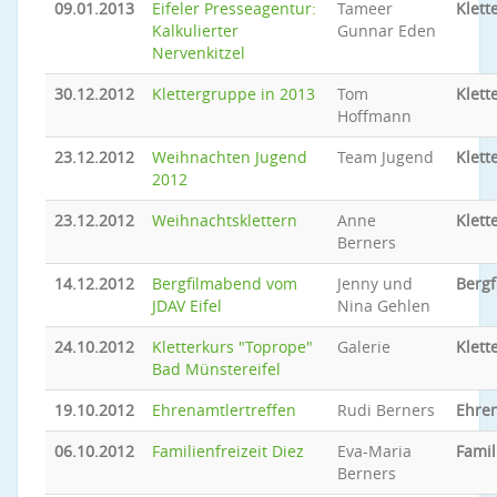
09.01.2013
Eifeler Presseagentur:
Tameer
Klett
Kalkulierter
Gunnar Eden
Nervenkitzel
30.12.2012
Klettergruppe in 2013
Tom
Klett
Hoffmann
23.12.2012
Weihnachten Jugend
Team Jugend
Klett
2012
23.12.2012
Weihnachtsklettern
Anne
Klett
Berners
14.12.2012
Bergfilmabend vom
Jenny und
Berg
JDAV Eifel
Nina Gehlen
24.10.2012
Kletterkurs "Toprope"
Galerie
Klett
Bad Münstereifel
19.10.2012
Ehrenamtlertreffen
Rudi Berners
Ehren
06.10.2012
Familienfreizeit Diez
Eva-Maria
Famil
Berners