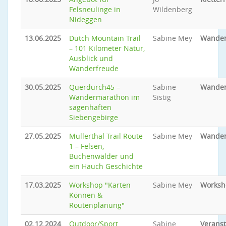
Felsneulinge in
Wildenberg
Nideggen
13.06.2025
Dutch Mountain Trail
Sabine Mey
Wande
– 101 Kilometer Natur,
Ausblick und
Wanderfreude
30.05.2025
Querdurch45 –
Sabine
Wande
Wandermarathon im
Sistig
sagenhaften
Siebengebirge
27.05.2025
Mullerthal Trail Route
Sabine Mey
Wande
1 – Felsen,
Buchenwälder und
ein Hauch Geschichte
17.03.2025
Workshop "Karten
Sabine Mey
Worksh
Können &
Routenplanung"
02.12.2024
Outdoor/Sport
Sabine
Veranst