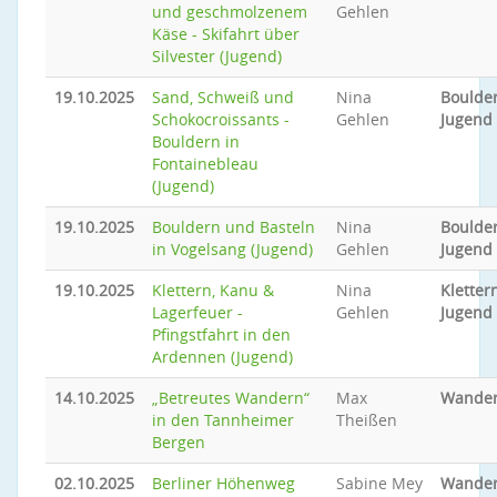
und geschmolzenem
Gehlen
Käse - Skifahrt über
Silvester (Jugend)
19.10.2025
Sand, Schweiß und
Nina
Boulder
Schokocroissants -
Gehlen
Jugend
Bouldern in
Fontainebleau
(Jugend)
19.10.2025
Bouldern und Basteln
Nina
Boulder
in Vogelsang (Jugend)
Gehlen
Jugend
19.10.2025
Klettern, Kanu &
Nina
Klettern
Lagerfeuer -
Gehlen
Jugend
Pfingstfahrt in den
Ardennen (Jugend)
14.10.2025
„Betreutes Wandern“
Max
Wande
in den Tannheimer
Theißen
Bergen
02.10.2025
Berliner Höhenweg
Sabine Mey
Wande