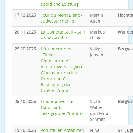
sportliche Leistung
17.12.2025
Tour du Mont Blanc -
Martin
Hochto
südwestlicher Teil
Auen
20.11.2025
La Gomera: Steil – Still
Markus
Wande
– Spektakulär
Flieger
25.10.2025
Hüttentour der
Volker
Bergwa
„Eifeler
Jansen
Gipfelstürmer“ –
Alpentraversale „Vom
Watzmann zu den
Drei Zinnen“ +
Besteigung der
Großen Zinne
25.10.2025
Frauenpower im
Steffi
Bergwa
Naturpark
Walber
Texelgruppe /Südtirol
und Mira
Schmitz
19.10.2025
Von steilen Abfahrten
Nina
Ski, Ju