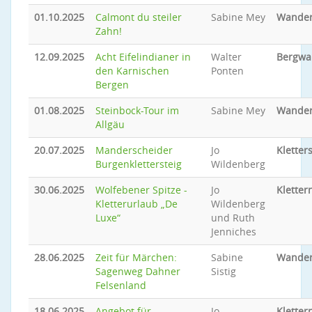
01.10.2025
Calmont du steiler
Sabine Mey
Wande
Zahn!
12.09.2025
Acht Eifelindianer in
Walter
Bergwa
den Karnischen
Ponten
Bergen
01.08.2025
Steinbock-Tour im
Sabine Mey
Wande
Allgäu
20.07.2025
Manderscheider
Jo
Kletter
Burgenklettersteig
Wildenberg
30.06.2025
Wolfebener Spitze -
Jo
Kletter
Kletterurlaub „De
Wildenberg
Luxe“
und Ruth
Jenniches
28.06.2025
Zeit für Märchen:
Sabine
Wande
Sagenweg Dahner
Sistig
Felsenland
18.06.2025
Angebot für
Jo
Kletter