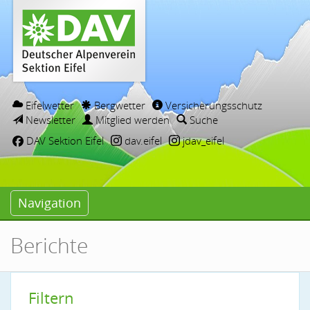
Eifelwetter
Bergwetter
Versicherungsschutz
Newsletter
Mitglied werden
Suche
DAV Sektion Eifel
dav.eifel
jdav_eifel
Navigation
Berichte
Filtern