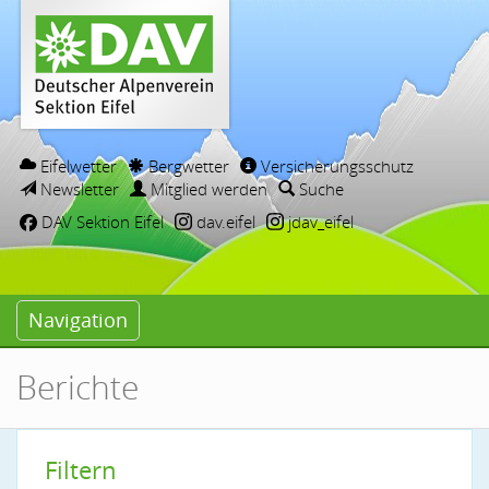
Eifelwetter
Bergwetter
Versicherungsschutz
Newsletter
Mitglied werden
Suche
DAV Sektion Eifel
dav.eifel
jdav_eifel
Navigation
Berichte
Filtern