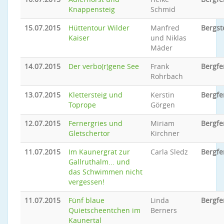
Knappensteig
Schmid
15.07.2015
Hüttentour Wilder
Manfred
Bergst
Kaiser
und Niklas
Mäder
14.07.2015
Der verbo(r)gene See
Frank
Bergfe
Rohrbach
13.07.2015
Klettersteig und
Kerstin
Bergfe
Toprope
Görgen
12.07.2015
Fernergries und
Miriam
Bergfe
Gletschertor
Kirchner
11.07.2015
Im Kaunergrat zur
Carla Sledz
Bergfe
Gallruthalm... und
das Schwimmen nicht
vergessen!
11.07.2015
Fünf blaue
Linda
Bergfe
Quietscheentchen im
Berners
Kaunertal