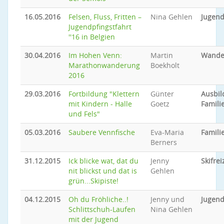
16.05.2016
Felsen, Fluss, Fritten –
Nina Gehlen
Jugend
Jugendpfingstfahrt
''16 in Belgien
30.04.2016
Im Hohen Venn:
Martin
Wande
Marathonwanderung
Boekholt
2016
29.03.2016
Fortbildung "Klettern
Günter
Ausbi
mit Kindern - Halle
Goetz
Famili
und Fels"
05.03.2016
Saubere Vennfische
Eva-Maria
Famil
Berners
31.12.2015
Ick blicke wat, dat du
Jenny
Skifrei
nit blickst und dat is
Gehlen
grün...Skipiste!
04.12.2015
Oh du Fröhliche..!
Jenny und
Jugend
Schlittschuh-Laufen
Nina Gehlen
mit der Jugend