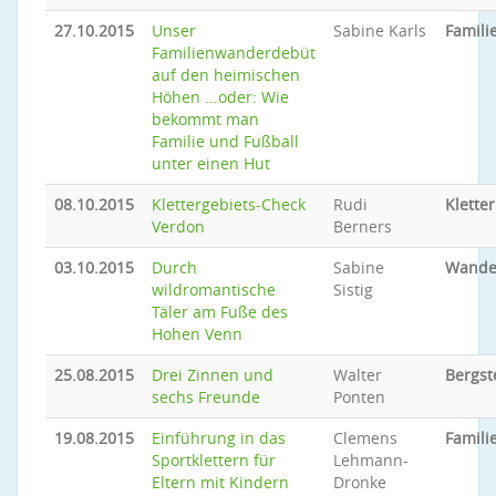
27.10.2015
Unser
Sabine Karls
Famil
Familienwanderdebüt
auf den heimischen
Höhen ...oder: Wie
bekommt man
Familie und Fußball
unter einen Hut
08.10.2015
Klettergebiets-Check
Rudi
Klette
Verdon
Berners
03.10.2015
Durch
Sabine
Wande
wildromantische
Sistig
Täler am Fuße des
Hohen Venn
25.08.2015
Drei Zinnen und
Walter
Bergst
sechs Freunde
Ponten
19.08.2015
Einführung in das
Clemens
Famili
Sportklettern für
Lehmann-
Eltern mit Kindern
Dronke