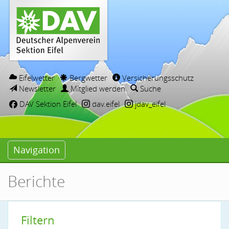
Eifelwetter
Bergwetter
Versicherungsschutz
Newsletter
Mitglied werden
Suche
DAV Sektion Eifel
dav.eifel
jdav_eifel
Navigation
Berichte
Filtern