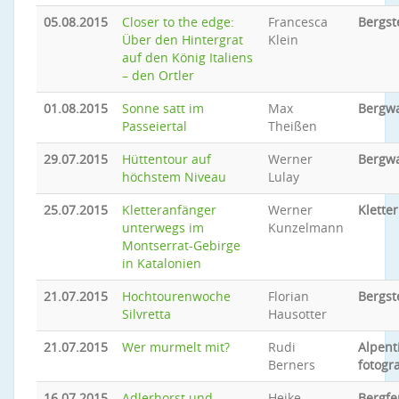
05.08.2015
Closer to the edge:
Francesca
Bergst
Über den Hintergrat
Klein
auf den König Italiens
– den Ortler
01.08.2015
Sonne satt im
Max
Bergw
Passeiertal
Theißen
29.07.2015
Hüttentour auf
Werner
Bergw
höchstem Niveau
Lulay
25.07.2015
Kletteranfänger
Werner
Klette
unterwegs im
Kunzelmann
Montserrat-Gebirge
in Katalonien
21.07.2015
Hochtourenwoche
Florian
Bergst
Silvretta
Hausotter
21.07.2015
Wer murmelt mit?
Rudi
Alpent
Berners
fotogr
16.07.2015
Adlerhorst und
Heike
Bergfe