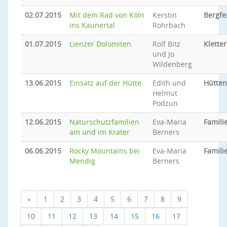
02.07.2015
Mit dem Rad von Köln
Kerstin
Bergfe
ins Kaunertal
Rohrbach
01.07.2015
Lienzer Dolomiten
Rolf Bitz
Klette
und Jo
Wildenberg
13.06.2015
Einsatz auf der Hütte
Edith und
Hütten
Helmut
Podzun
12.06.2015
Naturschutzfamilien
Eva-Maria
Famili
am und im Krater
Berners
06.06.2015
Rocky Mountains bei
Eva-Maria
Famili
Mendig
Berners
«
1
2
3
4
5
6
7
8
9
10
11
12
13
14
15
16
17