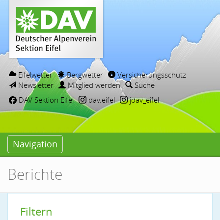
Eifelwetter
Bergwetter
Versicherungsschutz
Newsletter
Mitglied werden
Suche
DAV Sektion Eifel
dav.eifel
jdav_eifel
Navigation
Berichte
Filtern