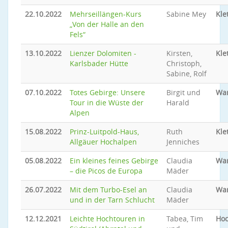
22.10.2022
Mehrseillängen-Kurs
Sabine Mey
Kle
„Von der Halle an den
Fels“
13.10.2022
Lienzer Dolomiten -
Kirsten,
Kle
Karlsbader Hütte
Christoph,
Sabine, Rolf
07.10.2022
Totes Gebirge: Unsere
Birgit und
Wa
Tour in die Wüste der
Harald
Alpen
15.08.2022
Prinz-Luitpold-Haus,
Ruth
Kle
Allgäuer Hochalpen
Jenniches
05.08.2022
Ein kleines feines Gebirge
Claudia
Wa
– die Picos de Europa
Mäder
26.07.2022
Mit dem Turbo-Esel an
Claudia
Wa
und in der Tarn Schlucht
Mäder
12.12.2021
Leichte Hochtouren in
Tabea, Tim
Hoc