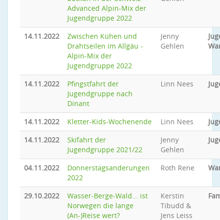
Advanced Alpin-Mix der
Jugendgruppe 2022
14.11.2022
Zwischen Kühen und
Jenny
Jug
Drahtseilen im Allgäu -
Gehlen
Wa
Alpin-Mix der
Jugendgruppe 2022
14.11.2022
Pfingstfahrt der
Linn Nees
Jug
Jugendgruppe nach
Dinant
14.11.2022
Kletter-Kids-Wochenende
Linn Nees
Jug
14.11.2022
Skifahrt der
Jenny
Jug
Jugendgruppe 2021/22
Gehlen
04.11.2022
Donnerstagsanderungen
Roth Rene
Wa
2022
29.10.2022
Wasser-Berge-Wald... ist
Kerstin
Fam
Norwegen die lange
Tibudd &
(An-)Reise wert?
Jens Leiss