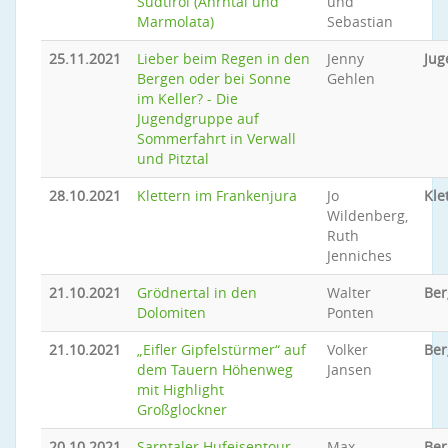
Südtirol (Ahrntal und
und
Marmolata)
Sebastian
25.11.2021
Lieber beim Regen in den
Jenny
Jug
Bergen oder bei Sonne
Gehlen
im Keller? - Die
Jugendgruppe auf
Sommerfahrt in Verwall
und Pitztal
28.10.2021
Klettern im Frankenjura
Jo
Kle
Wildenberg,
Ruth
Jenniches
21.10.2021
Grödnertal in den
Walter
Ber
Dolomiten
Ponten
21.10.2021
„Eifler Gipfelstürmer“ auf
Volker
Ber
dem Tauern Höhenweg
Jansen
mit Highlight
Großglockner
20.10.2021
Sarntaler Hufeisentour
Max
Be