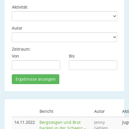
Aktivität
Autor
Zeitraum:
Von
Bis
Bericht
Autor
Akti
14.11.2022
Bergsteigen und Brot
Jenny
Jug
backen in der Schweiz –
Gehlen