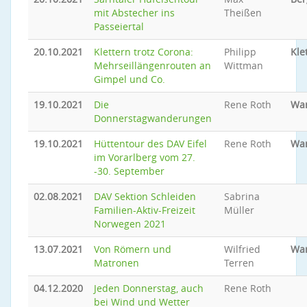
mit Abstecher ins
Theißen
Passeiertal
20.10.2021
Klettern trotz Corona:
Philipp
Kle
Mehrseillängenrouten an
Wittman
Gimpel und Co.
19.10.2021
Die
Rene Roth
Wa
Donnerstagwanderungen
19.10.2021
Hüttentour des DAV Eifel
Rene Roth
Wa
im Vorarlberg vom 27.
-30. September
02.08.2021
DAV Sektion Schleiden
Sabrina
Familien-Aktiv-Freizeit
Müller
Norwegen 2021
13.07.2021
Von Römern und
Wilfried
Wa
Matronen
Terren
04.12.2020
Jeden Donnerstag, auch
Rene Roth
bei Wind und Wetter