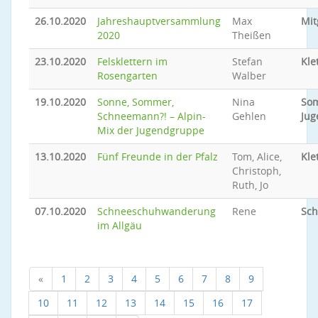
26.10.2020
Jahreshauptversammlung
Max
Mit
2020
Theißen
23.10.2020
Felsklettern im
Stefan
Kle
Rosengarten
Walber
19.10.2020
Sonne, Sommer,
Nina
So
Schneemann?! – Alpin-
Gehlen
Jug
Mix der Jugendgruppe
13.10.2020
Fünf Freunde in der Pfalz
Tom, Alice,
Kle
Christoph,
Ruth, Jo
07.10.2020
Schneeschuhwanderung
Rene
Sc
im Allgäu
«
1
2
3
4
5
6
7
8
9
10
11
12
13
14
15
16
17