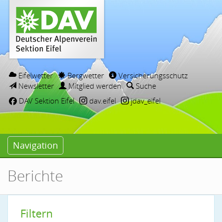
Eifelwetter
Bergwetter
Versicherungsschutz
Newsletter
Mitglied werden
Suche
DAV Sektion Eifel
dav.eifel
jdav_eifel
Navigation
Berichte
Filtern